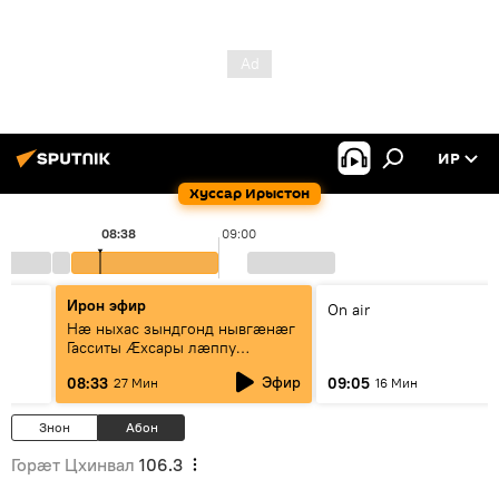
ИР
Хуссар Ирыстон
08:38
09:00
Ирон эфир
On air
Нæ ныхас зындгонд нывгæнæг
Гасситы Æхсары лæппу
Цопанимæ æмæ рубрикæ
Эфир
08:33
09:05
27 Мин
16 Мин
"Ирыстоны 'хсарджын фырттæ"
Знон
Абон
Горӕт Цхинвал
106.3