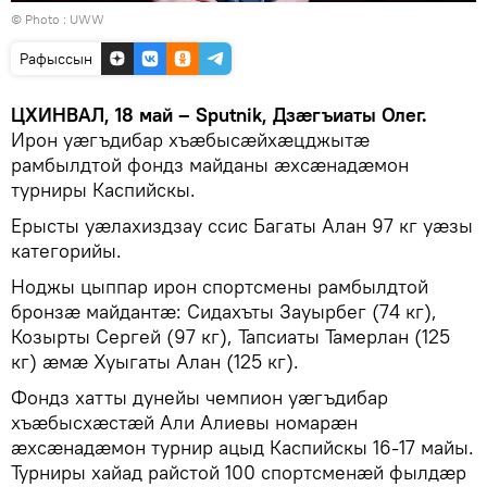
© Photo :
UWW
Рафыссын
ЦХИНВАЛ, 18 май – Sputnik, Дзæгъиаты Олег.
Ирон уæгъдибар хъæбысæйхæцджытæ
рамбылдтой фондз майданы æхсæнадæмон
турниры Каспийскы.
Ерысты уæлахиздзау ссис Багаты Алан 97 кг уæзы
категорийы.
Ноджы цыппар ирон спортсмены рамбылдтой
бронзæ майдантæ: Сидахъты Зауырбег (74 кг),
Козырты Сергей (97 кг), Тапсиаты Тамерлан (125
кг) æмæ Хуыгаты Алан (125 кг).
Фондз хатты дунейы чемпион уæгъдибар
хъæбысхæстæй Али Алиевы номарæн
æхсæнадæмон турнир ацыд Каспийскы 16-17 майы.
Турниры хайад райстой 100 спортсменæй фылдæр