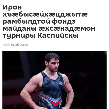
Ирон
хъæбысæйхæцджытæ
рамбылдтой фондз
майданы æхсæнадæмон
турниры Каспийскы
11:23 18.05.2026