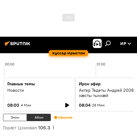
ИР
Хуссар Ирыстон
00:00
01:00
Главные темы
Ирон эфир
Новости
Актер Тедеты Андрей 2008 
хæсты тыххæй
08:00
08:04
4 Мин
26 Мин
Знон
Абон
Эфирмæ
Горӕт Цхинвал
106.3