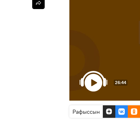
26:44
Рафыссын