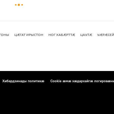
СТОНЫ
ЦӔГАТ ИРЫСТОН
НОГ ХАБӔРТТӔ
ЦАУТӔ
УӔРӔСЕЙ
Хибардзинады политикæ
Cookie æмæ хæдархайгæ логировæн