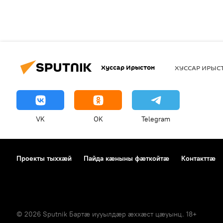
Хуссар Ирыстон
ХУССАР ИРЫ
VK
OK
Telegram
Проекты тыххӕй
Пайда кӕныны фӕткойтӕ
Контакттӕ
© 2026 Sputnik Бартӕ иууылдӕр ӕххӕст цӕуынц. 18+