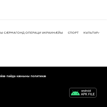
Ы СӔРМАГОНД ОПЕРАЦИ УКРАИНӔЙЫ
СПОРТ
КУЛЬТУРӔ
ийæ пайда кæныны политикæ