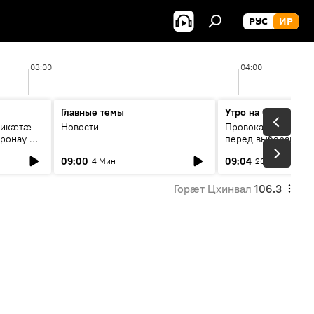
РУС
ИР
03:00
04:00
Главные темы
Утро на Спутнике
рикæтæ
Новости
Провокации со сто
ронау æй
перед выборами в Г
09:00
09:04
4 Мин
20 Мин
Горӕт Цхинвал
106.3