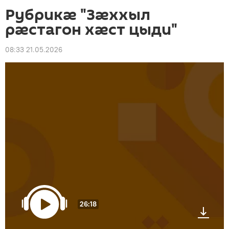
Рубрикæ "Зæххыл
рæстагон хæст цыди"
08:33 21.05.2026
26:18