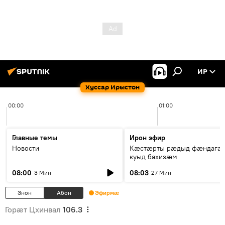
ИР
Хуссар Ирыстон
00:00
01:00
Главные темы
Ирон эфир
Новости
Кæстæрты рæдыд фæндагæ
куыд бахизæм
08:00
08:03
3 Мин
27 Мин
Знон
Абон
Эфирмæ
Горӕт Цхинвал
106.3