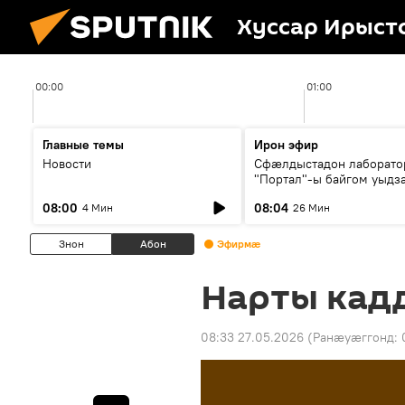
Хуссар Ирыст
00:00
01:00
Главные темы
Ирон эфир
Новости
Сфæлдыстадон лаборато
"Портал"-ы байгом уыдз
зындгонд нывгæнæг Гасс
08:00
08:04
4 Мин
26 Мин
Æхсары куыстыты равды
Знон
Абон
Эфирмæ
Нарты ка
08:33 27.05.2026
(Ранӕуӕггонд: