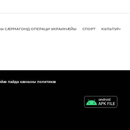
Ы СӔРМАГОНД ОПЕРАЦИ УКРАИНӔЙЫ
СПОРТ
КУЛЬТУРӔ
ийæ пайда кæныны политикæ