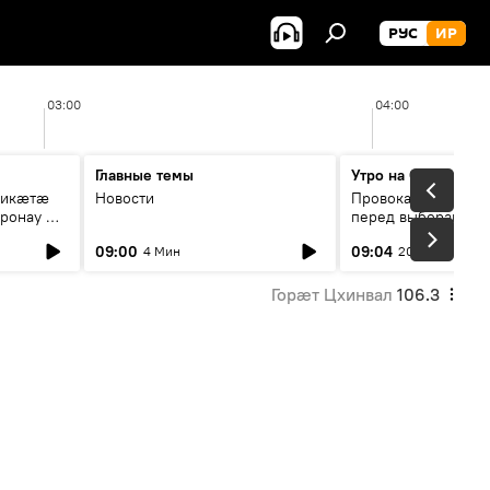
РУС
ИР
03:00
04:00
Главные темы
Утро на Спутнике
рикæтæ
Новости
Провокации со сто
ронау æй
перед выборами в Г
09:00
09:04
4 Мин
20 Мин
Горӕт Цхинвал
106.3