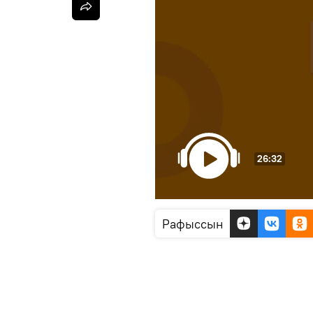
26:32
Рафыссын