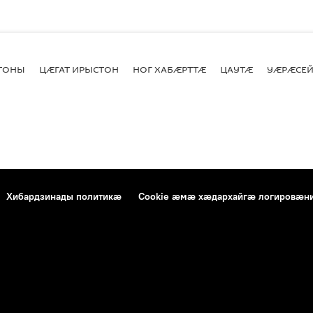
СТОНЫ
ЦӔГАТ ИРЫСТОН
НОГ ХАБӔРТТӔ
ЦАУТӔ
УӔРӔСЕЙ
Хибардзинады политикæ
Cookie æмæ хæдархайгæ логировæн