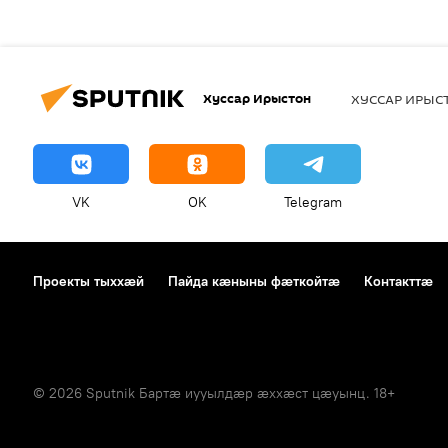
Хуссар Ирыстон
ХУССАР ИРЫ
VK
OK
Telegram
Проекты тыххӕй
Пайда кӕныны фӕткойтӕ
Контакттӕ
© 2026 Sputnik Бартӕ иууылдӕр ӕххӕст цӕуынц. 18+