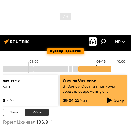
ИР
Хуссар Ирыстон
09:00
09:45
10:00
авные темы
Утро на Спутнике
вости
В Южной Осетии планируют
создать современную
цифровую среду
Эфир
:30
09:34
4 Мин
22 Мин
Знон
Абон
Горӕт Цхинвал
106.3