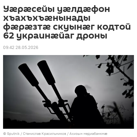
Уӕрӕсейы уӕлдӕфон
хъахъхъӕнынады
фӕрӕзтӕ скуынӕг кодтой
62 украинӕйаг дроны
09:42 28.05.2026
© Sputnik / Станислав Красильников
/
Ахизын медиабанкмæ