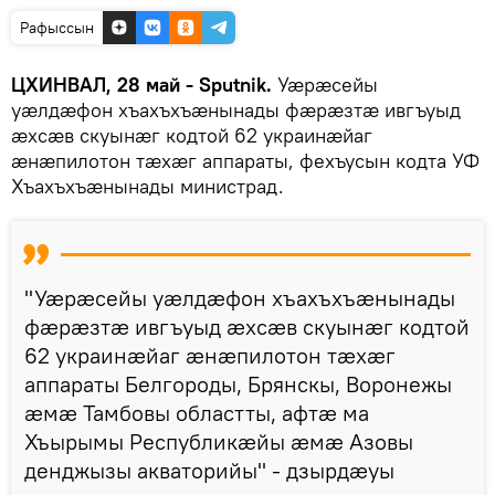
Рафыссын
ЦХИНВАЛ, 28 май - Sputnik.
Уӕрӕсейы
уӕлдӕфон хъахъхъӕнынады фӕрӕзтӕ ивгъуыд
ӕхсӕв скуынӕг кодтой 62 украинӕйаг
ӕнӕпилотон тӕхӕг аппараты, фехъусын кодта УФ
Хъахъхъӕнынады министрад.
"Уӕрӕсейы уӕлдӕфон хъахъхъӕнынады
фӕрӕзтӕ ивгъуыд ӕхсӕв скуынӕг кодтой
62 украинӕйаг ӕнӕпилотон тӕхӕг
аппараты Белгороды, Брянскы, Воронежы
æмæ Тамбовы областты, афтæ ма
Хъырымы Республикæйы æмæ Азовы
денджызы акваторийы" - дзырдӕуы