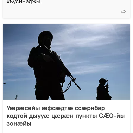
хъусинаджы.
Уӕрӕсейы ӕфсӕдтӕ ссӕрибар
кодтой дыууӕ цӕрӕн пункты СӔО-йы
зонӕйы