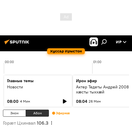
ИР
Хуссар Ирыстон
00:00
01:00
Главные темы
Ирон эфир
Новости
Актер Тедеты Андрей 2008 
хæсты тыххæй
08:00
08:04
4 Мин
26 Мин
Знон
Абон
Эфирмæ
Горӕт Цхинвал
106.3