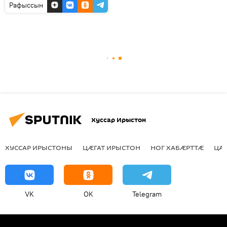
Рафыссын
Хуссар Ирыстон
ХУССАР ИРЫСТОНЫ
ЦӔГАТ ИРЫСТОН
НОГ ХАБӔРТТӔ
ЦА
VK
OK
Telegram