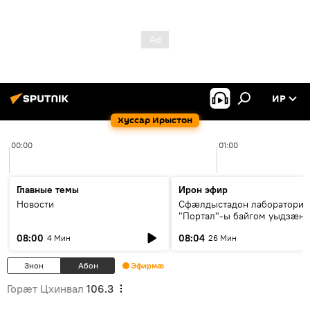
ИР
Хуссар Ирыстон
00:00
01:00
Главные темы
Ирон эфир
Новости
Сфæлдыстадон лаборатори
"Портал"-ы байгом уыдзæн
зындгонд нывгæнæг Гасситы
08:00
08:04
4 Мин
26 Мин
Æхсары куыстыты равдыст
Знон
Абон
Эфирмæ
Горӕт Цхинвал
106.3