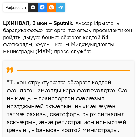
Рафыссын
ЦХИНВАЛ, 3 июн – Sputnik.
Хуссар Ирыстоны
барадхъахъхъӕнӕг органтӕ егъау профилактикон
рейдты дыууӕ бонмӕ сбӕрӕг кодтой 64
фӕткхалды, хъусын кӕны Мидхъуыддӕгты
министрады (МХМ) пресс-службӕ.
"Тыхон структурӕтӕ сбӕрӕг кодтой
фӕндагон змӕлды карз фӕткхӕлдтӕ. Сӕ
нымӕцы – транспортон фӕрӕзыл
нозтджынӕй скъӕрын, ныхмӕцӕуӕн
тагмӕ рахизы, светофоры сырх сигналыл
аскъӕрын, ӕнӕ регистрацион номыртӕй
цӕуын", - банысан кодтой министрады.