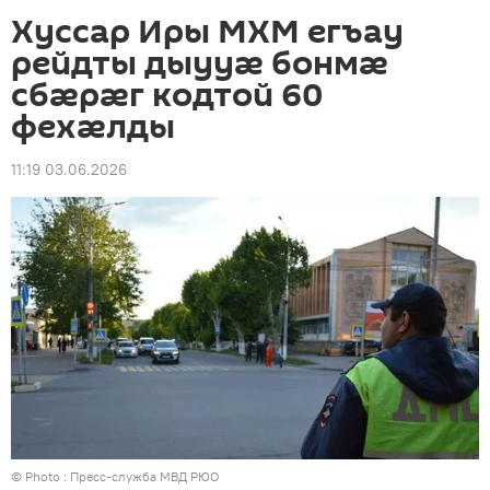
Хуссар Иры МХМ егъау
рейдты дыууӕ бонмӕ
сбӕрӕг кодтой 60
фехӕлды
11:19 03.06.2026
© Photo : Пресс-служба МВД РЮО