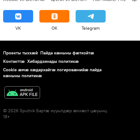
VK
OK
Telegram
Проекты тыххӕй
Пайда кӕныны фӕткойтӕ
Контакттӕ
Хибардзинады политикæ
Cookie æмæ хæдархайгæ логировæнийæ пайда
кæныны политикæ
© 2026 Sputnik Бартӕ иууылдӕр ӕххӕст цӕуынц.
18+