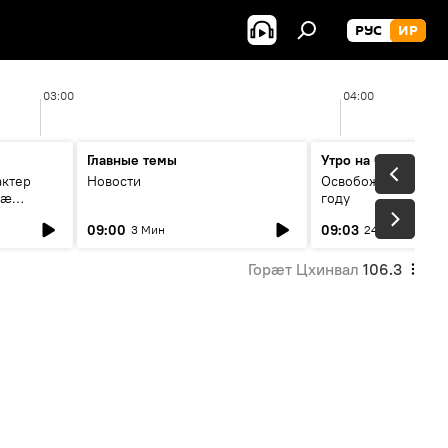
РУС
ИР
03:00
04:00
Главные темы
Утро на Спутнике
актер
Новости
Освобождение Цхин
мæ
году
стагон
09:00
09:03
3 Мин
24 Мин
Горӕт Цхинвал
106.3