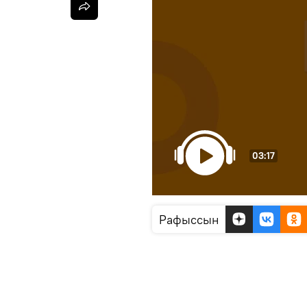
03:17
Рафыссын