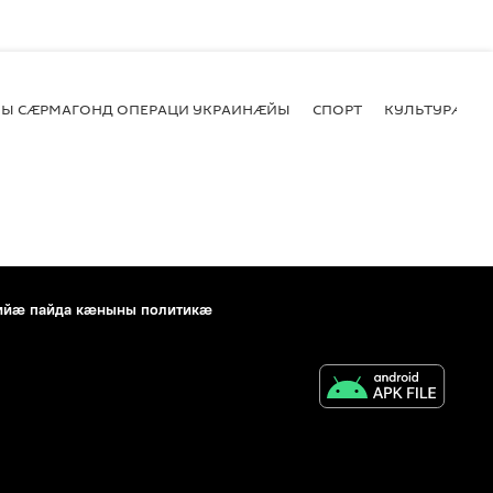
Ы СӔРМАГОНД ОПЕРАЦИ УКРАИНӔЙЫ
СПОРТ
КУЛЬТУРӔ
ийæ пайда кæныны политикæ