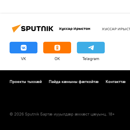
Хуссар Ирыстон
ХУССАР ИРЫ
VK
OK
Telegram
Проекты тыххӕй
Пайда кӕныны фӕткойтӕ
Контакттӕ
© 2026 Sputnik Бартӕ иууылдӕр ӕххӕст цӕуынц. 18+