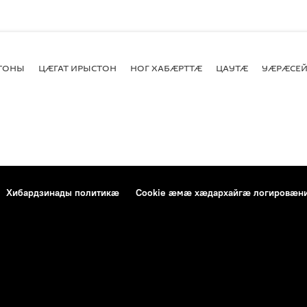
СТОНЫ
ЦӔГАТ ИРЫСТОН
НОГ ХАБӔРТТӔ
ЦАУТӔ
УӔРӔСЕЙ
Хибардзинады политикæ
Cookie æмæ хæдархайгæ логировæн