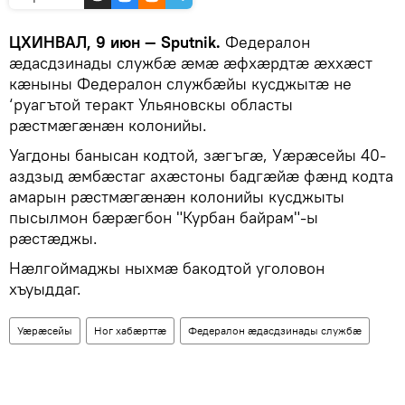
ЦХИНВАЛ, 9 июн — Sputnik.
Федералон
æдасдзинады службæ æмæ æфхæрдтæ æххæст
кæныны Федералон службæйы кусджытæ не
‘руагътой теракт Ульяновскы областы
рæстмæгæнæн колонийы.
Уагдоны банысан кодтой, зæгъгæ, Уæрæсейы 40-
аздзыд æмбæстаг ахæстоны бадгæйæ фæнд кодта
амарын рæстмæгæнæн колонийы кусджыты
пысылмон бæрæгбон "Курбан байрам"-ы
рæстæджы.
Нæлгоймаджы ныхмæ бакодтой уголовон
хъуыддаг.
Уӕрӕсейы
Ног хабӕрттӕ
Федералон æдасдзинады службæ