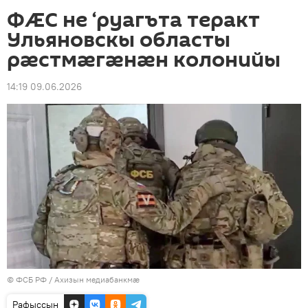
ФÆС не ‘руагъта теракт
Ульяновскы областы
рæстмæгæнæн колонийы
14:19 09.06.2026
© ФСБ РФ
/
Ахизын медиабанкмæ
Рафыссын