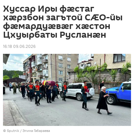
Хуссар Иры фӕстаг
хӕрзбон загътой СӔО-йы
фӕмардуӕвӕг хӕстон
Цхуырбаты Русланӕн
16:18 09.06.2026
© Sputnik / Элина Габараева