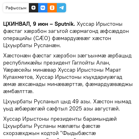
Рафыссын
ЦХИНВАЛ, 9 июн – Sputnik.
Хуссар Ирыстоны
фӕстаг хӕрзбон загътой сӕрмагонд ӕфсӕддон
операцийы (СӔО) фӕмардуӕвӕг хӕстон
Цхуырбаты Русланӕн.
Хӕстонӕн фӕстаг хӕрзбон зӕгъынмӕ ӕрбацыд
республикӕйы президент Гаглойты Алан,
Уӕрӕсейы минӕвар Хуссар Ирыстоны Марат
Кулахметов, Хуссар Ирыстоны къухдариуӕгад
ӕмӕ ӕхсӕнады минӕвӕрттӕ, фӕмардуӕвӕджы
æмбæлттæ.
Цхуырбаты Русланыл цыд 49 азы. Хæстон нымад
уыд æбæрæгæй сæфтыл 2025 азы августæй.
Хуссар Ирыстоны президенты барамындæй
Цхуырбаты Русланы мæлæты фæстæ
схорзæхджын кодтой "Фыдыбæстæ