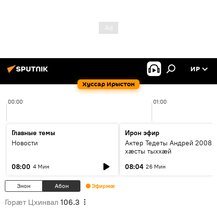
ИР
Хуссар Ирыстон
00:00
01:00
Главные темы
Ирон эфир
Новости
Актер Тедеты Андрей 2008 
хæсты тыххæй
08:00
08:04
4 Мин
26 Мин
Знон
Абон
Эфирмæ
Горӕт Цхинвал
106.3