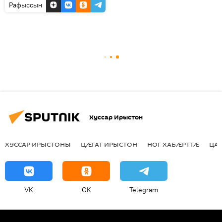
Рафыссын
Хуссар Ирыстон
ХУССАР ИРЫСТОНЫ
ЦӔГАТ ИРЫСТОН
НОГ ХАБӔРТТӔ
ЦА
VK
OK
Telegram