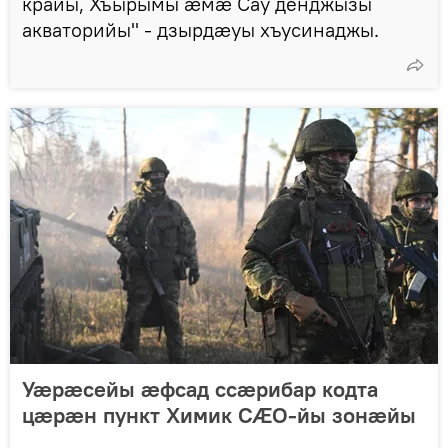
крайы, Хъырымы æмæ Сау денджызы
акваторийы" - дзырдӕуы хъусинаджы.
Уӕрӕсейы ӕфсад ссӕрибар кодта
цӕрӕн пункт Химик СӔО-йы зонӕйы