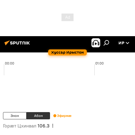
ИР
Хуссар Ирыстон
00:00
01:00
Знон
Абон
Эфирмæ
Горӕт Цхинвал
106.3