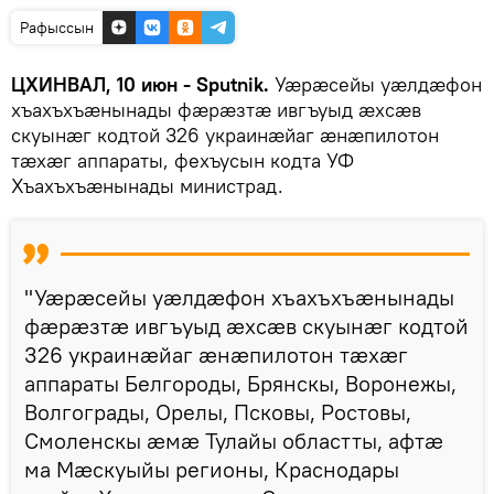
Рафыссын
ЦХИНВАЛ, 10 июн - Sputnik.
Уӕрӕсейы уӕлдӕфон
хъахъхъӕнынады фӕрӕзтӕ ивгъуыд ӕхсӕв
скуынӕг кодтой 326 украинӕйаг ӕнӕпилотон
тӕхӕг аппараты, фехъусын кодта УФ
Хъахъхъӕнынады министрад.
"Уӕрӕсейы уӕлдӕфон хъахъхъӕнынады
фӕрӕзтӕ ивгъуыд ӕхсӕв скуынӕг кодтой
326 украинӕйаг ӕнӕпилотон тӕхӕг
аппараты Белгороды, Брянскы, Воронежы,
Волгограды, Орелы, Псковы, Ростовы,
Смоленскы ӕмӕ Тулайы областты, афтӕ
ма Мӕскуыйы регионы, Краснодары