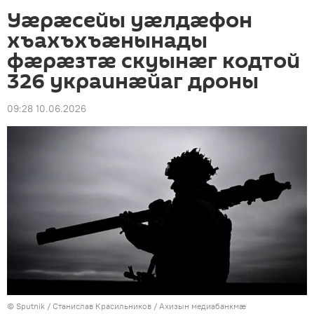
Уӕрӕсейы уӕлдӕфон
хъахъхъӕнынады
фӕрӕзтӕ скуынӕг кодтой
326 украинӕйаг дроны
09:28 10.06.2026
© Sputnik / Станислав Красильников
/
Ахизын медиабанкмæ