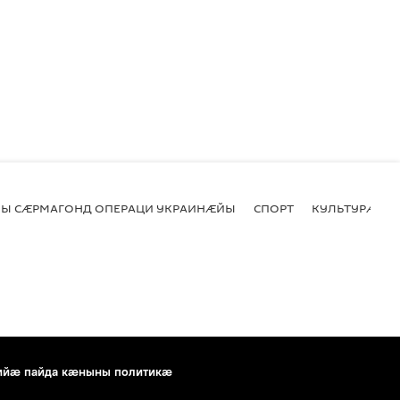
Ы СӔРМАГОНД ОПЕРАЦИ УКРАИНӔЙЫ
СПОРТ
КУЛЬТУРӔ
ийæ пайда кæныны политикæ