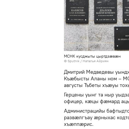
МСНК кусджыты цыртдзӕвӕн
© Sputnik / Наталья Айриян
Дмитрий Медведевы уындж
Къӕбысты Аланы ном – МС
августы Тъбеты хъӕуы то
Герцены уынг та ныр уыд
офицер, кӕцы фӕмард ацы
Администрацийы бафтыдт
развӕлгъау ӕрныхас кодт
хъӕппӕрис.