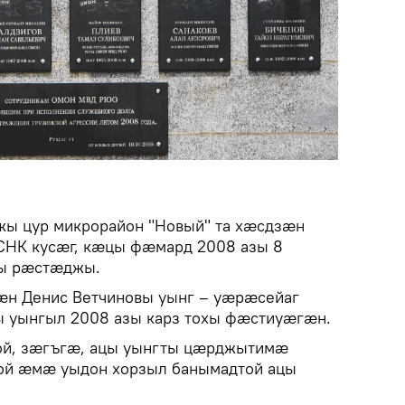
ы цур микрорайон "Новый" та хӕсдзӕн
НК кусӕг, кӕцы фӕмард 2008 азы 8
хы рӕстӕджы.
зӕн Денис Ветчиновы уынг – уӕрӕсейаг
 уынгыл 2008 азы карз тохы фӕстиуӕгӕн.
ой, зӕгъгӕ, ацы уынгты цӕрджытимӕ
ой ӕмӕ уыдон хорзыл банымадтой ацы