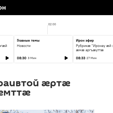
он
02:00
Главные темы
Ирон эфир
агæй
Новости
Рубрикæ "Иронау ӕй 
ӕмӕ аргъӕуттӕ
08:30
08:33
3 Мин
27 Мин
раивтой ӕртӕ
ӕмттӕ