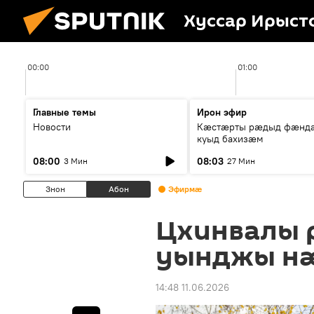
Хуссар Ирыст
00:00
01:00
Главные темы
Ирон эфир
Новости
Кæстæрты рæдыд фæнд
куыд бахизæм
08:00
08:03
3 Мин
27 Мин
Знон
Абон
Эфирмæ
Цхинвалы 
уынджы н
14:48 11.06.2026