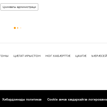
Цхинвалы администраци
СТОНЫ
ЦӔГАТ ИРЫСТОН
НОГ ХАБӔРТТӔ
ЦАУТӔ
УӔРӔСЕЙ
Хибардзинады политикæ
Cookie æмæ хæдархайгæ логировæн