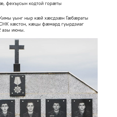
ӕ, фехъусын кодтой горӕты
 Кимы уынг ныр кӕй хӕсдзӕн Гӕбӕраты
МСНК хӕстон, кӕцы фӕмард гуырдзиаг
 азы июны.