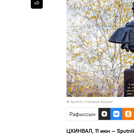
© Sputnik / Наталья Айриян
Рафыссын
ЦХИНВАЛ, 11 июн — Sputni