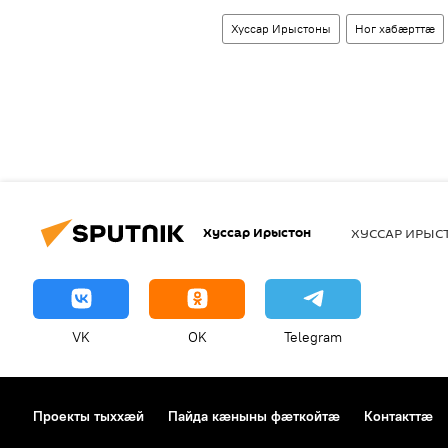
Хуссар Ирыстоны
Ног хабӕрттӕ
Хуссар Ирыстон
ХУССАР ИРЫ
VK
OK
Telegram
Проекты тыххӕй
Пайда кӕныны фӕткойтӕ
Контакттӕ