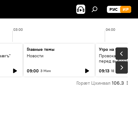
РУС
ИР
03:00
04:00
Главные темы
Утро на Спутнике
зӕгъ"
Новости
Провокации со сто
перед выборами в 
09:00
09:13
3 Мин
18 Мин
Горӕт Цхинвал
106.3