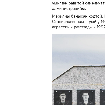
уынгӕн равитой сӕ нӕмтт
администрацийы.
Мэрияйы банысан кодтой,
Станиславы ном – уый у 
агрессийы рӕстӕджы 1992