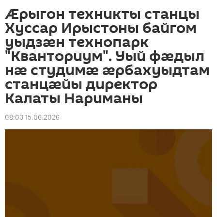
Æрыгон техникты станцы
Хуссар Ирыстоны байгом
уыдзæн технопарк
"Кванториум". Уый фӕдыл
нӕ студимӕ ӕрбахуыдтам
станцӕйы директор
Калаты Нариманы
08:03 15.06.2026