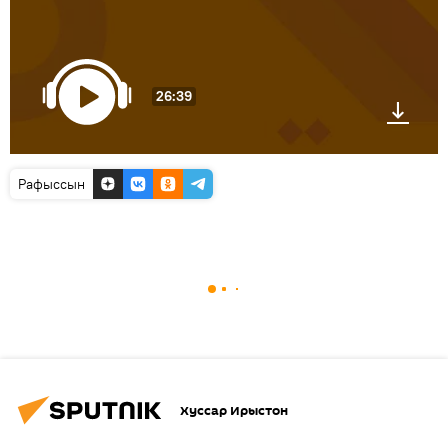
26:39
Рафыссын
Хуссар Ирыстон