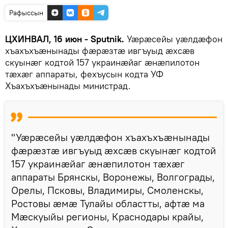
Рафыссын
ЦХИНВАЛ, 16 июн - Sputnik.
Уӕрӕсейы уӕлдӕфон
хъахъхъӕнынады фӕрӕзтӕ ивгъуыд ӕхсӕв
скуынӕг кодтой 157 украинӕйаг ӕнӕпилотон
тӕхӕг аппараты, фехъусын кодта УФ
Хъахъхъӕнынады министрад.
"Уӕрӕсейы уӕлдӕфон хъахъхъӕнынады
фӕрӕзтӕ ивгъуыд ӕхсӕв скуынӕг кодтой
157 украинӕйаг ӕнӕпилотон тӕхӕг
аппараты Брянскы, Воронежы, Волгограды,
Орелы, Псковы, Владимиры, Смоленскы,
Ростовы ӕмӕ Тулайы областты, афтӕ ма
Мӕскуыйы регионы, Краснодары крайы,