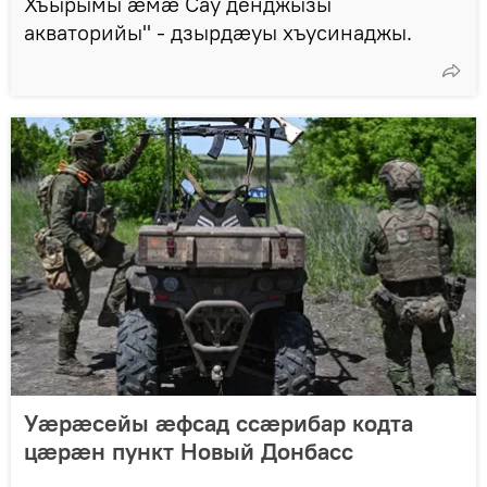
Хъырымы æмæ Сау денджызы
акваторийы" - дзырдӕуы хъусинаджы.
Уæрæсейы æфсад ссæрибар кодта
цæрæн пункт Новый Донбасс