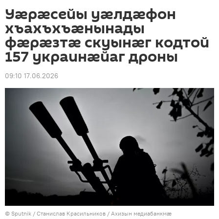
Уӕрӕсейы уӕлдӕфон
хъахъхъӕнынады
фӕрӕзтӕ скуынӕг кодтой
157 украинӕйаг дроны
09:10 17.06.2026
© Sputnik / Станислав Красильников
/
Ахизын медиабанкмæ