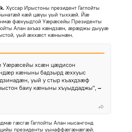
ik.
Хуссар Ирыстоны президент Гаглойты
 бынатæй кæй цæуы уый тыххæй. Йæ
ынмæ фæхуыдтой Уæрæсейы Президенты
лойты Алан ахъаз кæндзæн, æрæджы дыууæ
ыстой, уый æххæст кæнынæн.
æ Уæрæсейы хсæн цæдисон
ндæр кæныны бадзырд æххуыс
зинадæн, уый у стыр къахдзæф
рыстон баиу кæныны хъуыддаджы",
–
дмæ гæсгæ Гаглойты Алан нысангонд
цийы президенты уынаффæгæнæгæй.