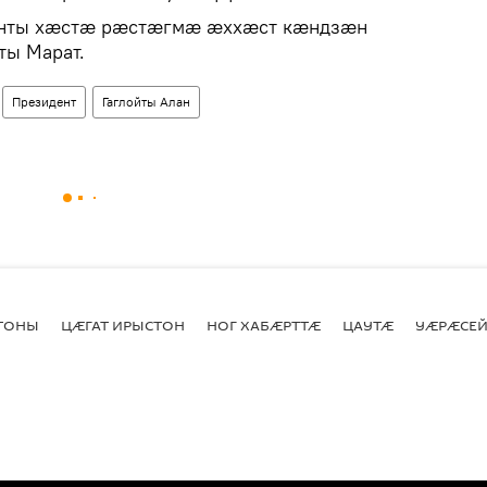
енты хæстæ рæстæгмæ æххæст кæндзæн
ты Марат.
Президент
Гаглойты Алан
СТОНЫ
ЦӔГАТ ИРЫСТОН
НОГ ХАБӔРТТӔ
ЦАУТӔ
УӔРӔСЕЙ