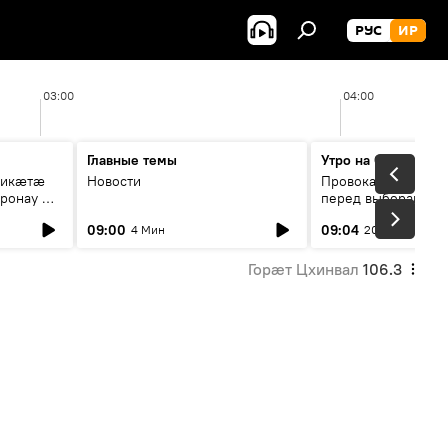
РУС
ИР
03:00
04:00
Главные темы
Утро на Спутнике
рикæтæ
Новости
Провокации со сто
ронау æй
перед выборами в Г
09:00
09:04
4 Мин
20 Мин
Горӕт Цхинвал
106.3