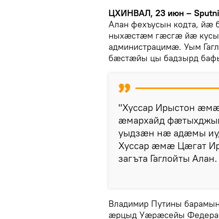
ЦХИНВАЛ, 23 июн – Sputn
Алан фехъусын кодта, йæ
ныхæстæм гæсгæ йæ кус
администрацимæ. Уым Гаг
бæстæйы цы бадзырд баф
"Хуссар Ирыстон æм
æмархайд фæтыхджы
уыдзæн нæ адæмы иуд
Хуссар æмæ Цæгат И
загъта Гаглойты Алан.
Владимир Путины барамын
æрцыд Уæрæсейы Федера