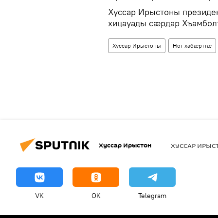
Хуссар Ирыстоны презид
хицауады сæрдар Хъамбол
Хуссар Ирыстоны
Ног хабӕрттӕ
Хуссар Ирыстон
ХУССАР ИРЫ
VK
OK
Telegram