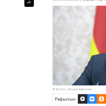
© Sputnik / Михаил Авагимов
Рафыссын