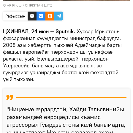
© AP Photo / CHRISTIAN LUTZ
Рафыссын
ЦХИНВАЛ, 24 июн — Sputnik.
Хуссар Ирыстоны
фæсарæйнаг хъуыддæгты министрад бафаудта,
2008 азы хабæртты тыххæй Адæймаджы барты
фæдыл европæйаг тæрхондон цы уынаффæ
рахаста, уый. Бæлвырддæрæй, тæрхондон
Уæрæсейы банымадта азымджыныл, аст
гуырдзиаг уацайраджы бартæ кæй фехæлдтой,
уый тыххæй.
"Ницæмæ æрдардтой, Хайди Тальявинийы
разамындæй евроцæдисы къамис
агрессорыл Гуырдзыстоны кæй банымадта,
уыцы хатдзæг. Нæ сæм сæвзæрд ахæм