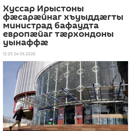
Хуссар Ирыстоны
фæсарæйнаг хъуыддæгты
министрад бафаудта
европæйаг тæрхондоны
уынаффæ
12:25 24.06.2026