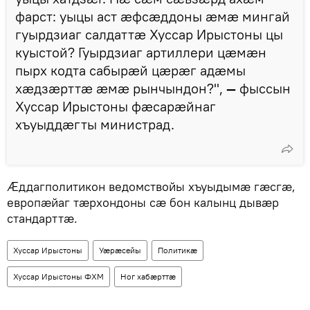
фарст: уыцы аст æфсæддоны æмæ мингай
гуырдзиаг салдаттæ Хуссар Ирыстоны цы
куыстой? Гуырдзиаг артиллери цæмæн
пырх кодта сабырæй цæрæг адæмы
хæдзæрттæ æмæ рынчындон?",
—
фыссын
Хуссар Ирыстоны фæсарæйнаг
хъуыддæгты министрад.
Æддагполитикон ведомствойы хъуыдымæ гæсгæ,
европæйаг тæрхондоны сæ бон калынц дывæр
стандарттæ.
Хуссар Ирыстоны
Уӕрӕсейы
Политикӕ
Хуссар Ирыстоны ФХМ
Ног хабӕрттӕ