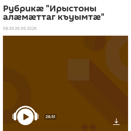
Рубрикæ "Ирыстоны
алæмæттаг къуымтæ"
08:33 26.06.2026
26:51