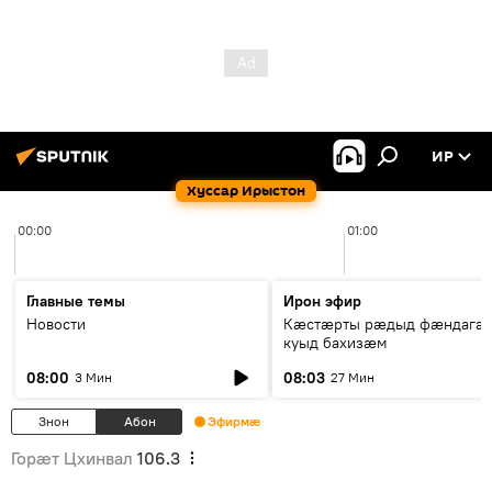
ИР
Хуссар Ирыстон
00:00
01:00
Главные темы
Ирон эфир
Новости
Кæстæрты рæдыд фæндагæ
куыд бахизæм
08:00
08:03
3 Мин
27 Мин
Знон
Абон
Эфирмæ
Горӕт Цхинвал
106.3