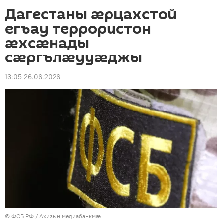
Дагестаны æрцахстой
егъау террористон
æхсæнады
сæргълæууæджы
13:05 26.06.2026
© ФСБ РФ
/
Ахизын медиабанкмæ