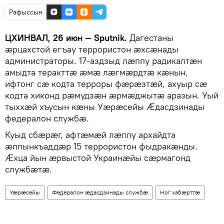
Рафыссын
ЦХИНВАЛ, 26 июн — Sputnik.
Дагестаны
æрцахстой егъау террористон æхсæнады
администраторы. 17-аздзыд лæппу радикалтæн
амыдта теракттæ æмæ лæгмæрдтæ кæнын,
ифтонг сæ кодта терроры фæрæзтæй, ахуыр сæ
кодта хиконд рæмудзæн æрмæджытæ аразын. Уый
тыххæй хъусын кæны Уæрæсейы Æдасдзинады
федералон службæ.
Куыд сбæрæг, афтæмæй лæппу архайдта
æппынкъаддæр 15 террористон фыдракæнды.
Æхца йын æрвыстой Украинæйы сæрмагонд
службæтæ.
Уӕрӕсейы
Федералон æдасдзинады службæ
Ног хабӕрттӕ