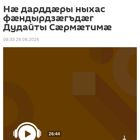
Нӕ дарддӕры ныхас
фӕндырдзӕгъдӕг
Дудайты Сӕрмӕтимӕ
08:33 29.06.2026
26:44