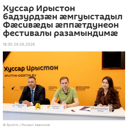
Хуссар Ирыстон
бадзурдзæн æмгуыстадыл
Фæсивæды æппæтдунеон
фестивалы разамындимæ
18:30 29.06.2026
© Sputnik / Михаил Авагимов