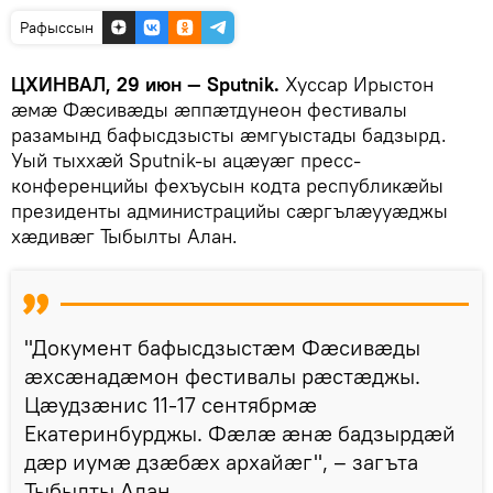
Рафыссын
ЦХИНВАЛ, 29 июн — Sputnik.
Хуссар Ирыстон
æмæ Фæсивæды æппæтдунеон фестивалы
разамынд бафысдзысты æмгуыстады бадзырд.
Уый тыххæй Sputnik-ы ацæуæг пресс-
конференцийы фехъусын кодта республикæйы
президенты администрацийы сæргълæууæджы
хæдивæг Тыбылты Алан.
"Документ бафысдзыстæм Фæсивæды
æхсæнадæмон фестивалы рæстæджы.
Цæудзæнис 11-17 сентябрмæ
Екатеринбурджы. Фæлæ æнæ бадзырдæй
дæр иумæ дзæбæх архайæг", – загъта
Тыбылты Алан.