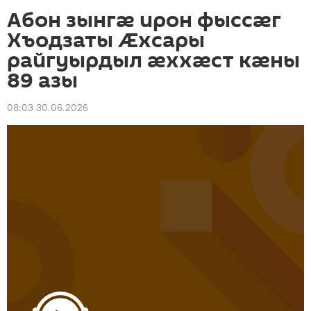
Абон зынгæ ирон фыссæг
Хъодзаты Æхсары
райгуырдыл æххæст кæны
89 азы
08:03 30.06.2026