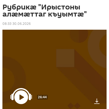
Рубрикæ "Ирыстоны
алæмæттаг къуымтæ"
08:33 30.06.2026
26:44