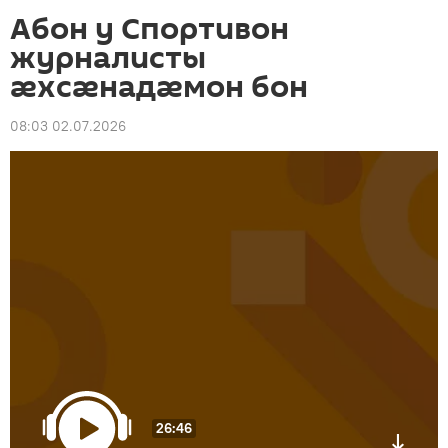
Абон у Спортивон
журналисты
æхсæнадæмон бон
08:03 02.07.2026
26:46