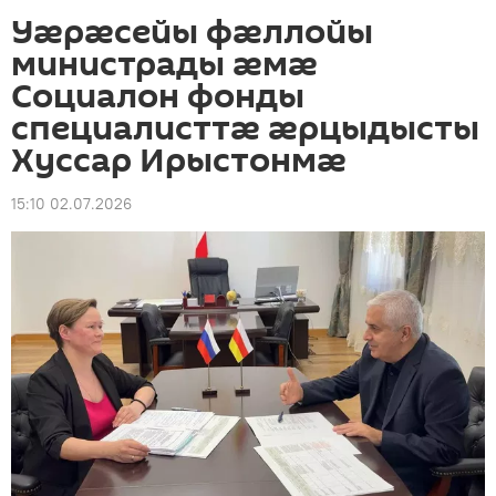
Уæрæсейы фæллойы
министрады æмæ
Социалон фонды
специалисттæ æрцыдысты
Хуссар Ирыстонмæ
15:10 02.07.2026