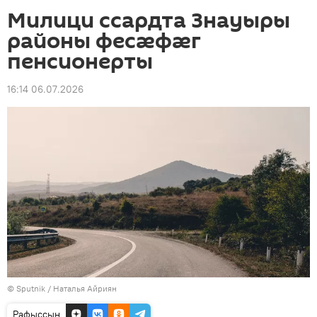
Милици ссардта Знауыры
районы фесӕфӕг
пенсионерты
16:14 06.07.2026
© Sputnik / Наталья Айриян
Рафыссын