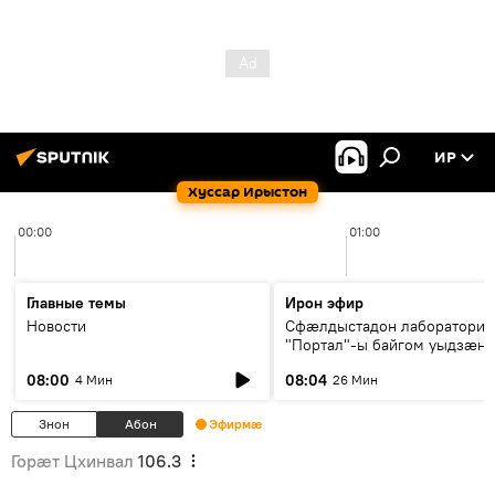
ИР
Хуссар Ирыстон
00:00
01:00
Главные темы
Ирон эфир
Новости
Сфæлдыстадон лаборатори
"Портал"-ы байгом уыдзæн
зындгонд нывгæнæг Гасситы
08:00
08:04
4 Мин
26 Мин
Æхсары куыстыты равдыст
Знон
Абон
Эфирмæ
Горӕт Цхинвал
106.3