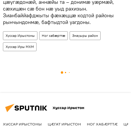
цӕугӕдонӕй, аннӕйы та – донимӕ уӕрмӕй,
сӕхицӕн сӕ бон нӕ уыд рахизын.
Зианбаййафджыты фӕхӕццӕ кодтой районы
рынчындонмӕ, бафтыдтой уагдоны.
Хуссар Ирыстоны
Ног хабӕрттӕ
Знауыры район
Хуссар Иры МХМ
Хуссар Ирыстон
ХУССАР ИРЫСТОНЫ
ЦӔГАТ ИРЫСТОН
НОГ ХАБӔРТТӔ
ЦА