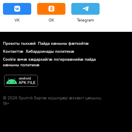
VK
OK
Telegram
Проекты тыххӕй
Пайда кӕныны фӕткойтӕ
Контакттӕ
Хибардзинады политикæ
Cookie æмæ хæдархайгæ логировæнийæ пайда
кæныны политикæ
© 2026 Sputnik Бартӕ иууылдӕр ӕххӕст цӕуынц.
18+