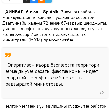
ЦХИНВАЛ, 6 июл – Sputnik.
Знауыры районы
мидхъуыддӕгты хайады кусджытӕ ссардтой
Дзагъинайы хъӕуы 72 ӕмӕ 67-аздзыд цӕрджыты,
уыдон фесӕфтысты хуыцаубоны ӕхсӕв, хъусын
кӕны Хуссар Ирыстоны мидхъуыддӕгты
министрады (МХМ) пресс-службӕ.
"Оперативон къорд басгӕрста территори
ӕмӕ дыууӕ сахаты фӕстӕ комы мидӕг
ссардтой фесӕфӕг ӕмбӕстӕгты", -
радзырдтой министрады.
Нӕлгоймӕгтӕй иуы милицийы кусджытӕ райстой