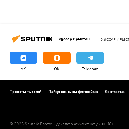
Хуссар Ирыстон
ХУССАР ИРЫ
VK
OK
Telegram
Проекты тыххӕй
Пайда кӕныны фӕткойтӕ
Контакттӕ
© 2026 Sputnik Бартӕ иууылдӕр ӕххӕст цӕуынц. 18+