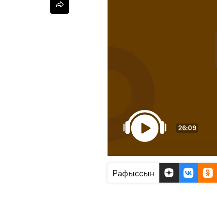
26:09
Рафыссын