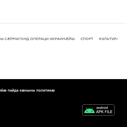
Ы СӔРМАГОНД ОПЕРАЦИ УКРАИНӔЙЫ
СПОРТ
КУЛЬТУРӔ
ийæ пайда кæныны политикæ