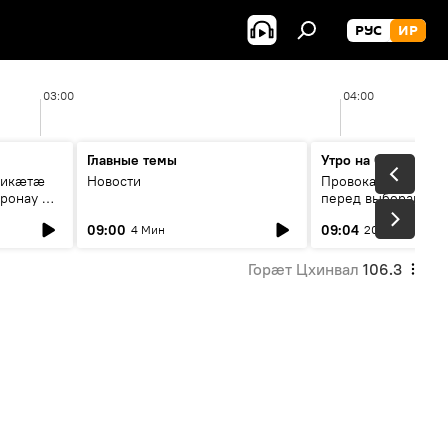
РУС
ИР
03:00
04:00
Главные темы
Утро на Спутнике
рикæтæ
Новости
Провокации со сто
ронау æй
перед выборами в Г
09:00
09:04
4 Мин
20 Мин
Горӕт Цхинвал
106.3