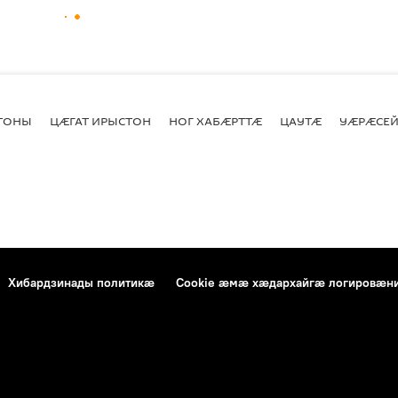
СТОНЫ
ЦӔГАТ ИРЫСТОН
НОГ ХАБӔРТТӔ
ЦАУТӔ
УӔРӔСЕЙ
Хибардзинады политикæ
Cookie æмæ хæдархайгæ логировæн