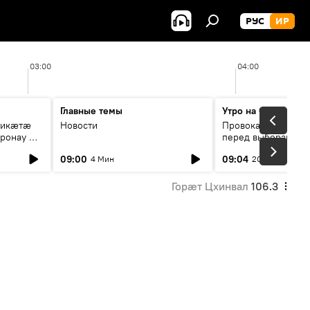
РУС
ИР
03:00
04:00
Главные темы
Утро на Спутнике
рикæтæ
Новости
Провокации со сто
ронау æй
перед выборами в Г
09:00
09:04
4 Мин
20 Мин
Горӕт Цхинвал
106.3