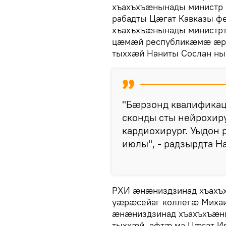
хъахъхъæнынады министр 
рабадты Цæгат Кавказы ф
хъахъхъæнынады министрт
цæмæй республикæмæ æрц
тыххæй Наниты Сослан ны
"Бæрзонд квалифика
сконды сты нейрохирур
кардиохирург. Уыдон
июлы", - радзырдта Н
РХИ æнæниздзинад хъахъх
уæрæсейаг коллегæ Миха
æнæниздзинад хъахъхъæн
тыххæй, афтæ ма Цæгат 