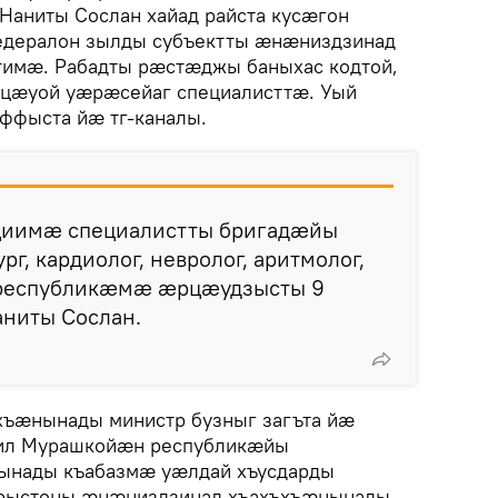
Наниты Сослан хайад райста кусæгон
едералон зылды субъектты æнæниздзинад
имæ. Рабадты рæстæджы баныхас кодтой,
æуой уæрæсейаг специалисттæ. Уый
ффыста йæ тг-каналы.
циимæ специалистты бригадæйы
г, кардиолог, невролог, аритмолог,
 республикæмæ æрцæудзысты 9
аниты Сослан.
ъæнынады министр бузныг загъта йæ
ил Мурашкойæн республикæйы
ынады къабазмæ уæлдай хъусдарды
Ирыстоны æнæниздзинад хъахъхъæнынады