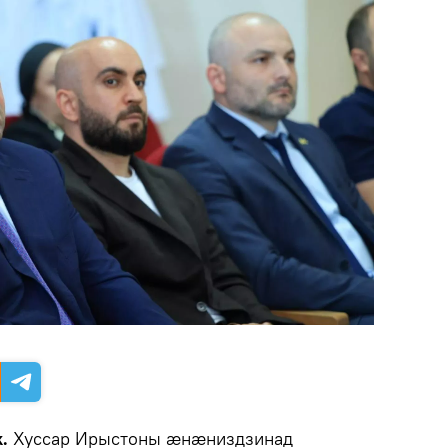
.
Хуссар Ирыстоны æнæниздзинад