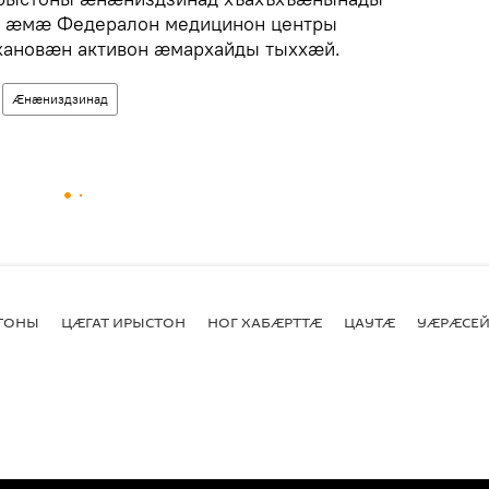
н æмæ Федералон медицинон центры
хановæн активон æмархайды тыххæй.
Æнæниздзинад
СТОНЫ
ЦӔГАТ ИРЫСТОН
НОГ ХАБӔРТТӔ
ЦАУТӔ
УӔРӔСЕЙ