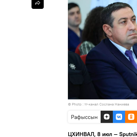
© Photo : тг-канал Сослана Наниева
Рафыссын
ЦХИНВАЛ, 8 июл — Sputnik