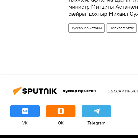
министр Митциты Астанæ
сæйраг дохтыр Михаил Су
Хуссар Ирыстоны
Ног хабӕрттӕ
Хуссар Ирыстон
ХУССАР ИРЫ
VK
OK
Telegram