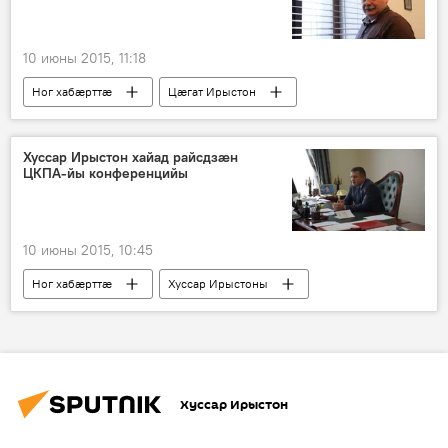
10 июны 2015, 11:18
Ног хабӕрттӕ
Цӕгат Ирыстон
Хуссар Ирыстон хайад райсдзӕн
ЦКПА-йы конференцийы
10 июны 2015, 10:45
Ног хабӕрттӕ
Хуссар Ирыстоны
Хуссар Ирыстон