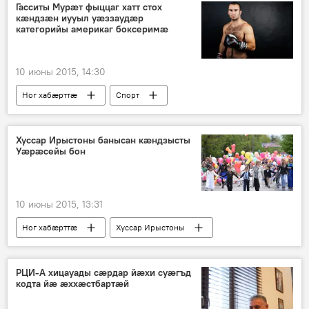
Гасситы Мурӕт фыццаг хатт стох
кӕндзӕн иууыл уӕззаудӕр
категорийы америкаг боксеримӕ
10 июны 2015, 14:30
Ног хабӕрттӕ
Спорт
Хуссар Ирыстоны банысан кӕндзысты
Уӕрӕсейы бон
10 июны 2015, 13:31
Ног хабӕрттӕ
Хуссар Ирыстоны
РЦИ-А хицауады сӕрдар йӕхи суӕгъд
кодта йӕ ӕххӕстбартӕй