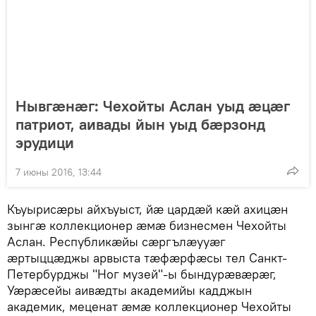
Нывгæнæг: Чехойты Аслан уыд æцæг
патриот, аивады йын уыд бæрзонд
эрудици
7 июны 2016, 13:44
Къуырисæры айхъуыст, йæ цардæй кæй ахицæн
зынгæ коллекционер æмæ бизнесмен Чехойты
Аслан. Республикæйы сæргълæууæг
æртыццæджы арвыста тæфæрфæсы тел Санкт-
Петербурджы "Ног музей"-ы бындурæвæрæг,
Уӕрӕсейы аивӕдты академийы кадджын
академик, меценат æмæ коллекционер Чехойты