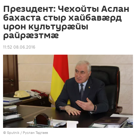
Президент: Чехойты Аслан
бахаста стыр хайбавæрд
ирон культурæйы
райрæзтмæ
11:52 08.06.2016
© Sputnik / Руслан Тадтаев