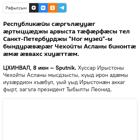
Рафыссын
Республикæйы сæргълæууæг
æртыццæджы арвыста тæфæрфæсы тел
Санкт-Петербурджы "Ног музей"-ы
бындурæвæрæг Чехойты Асланы бинонтæ
æмæ æввахс хиуæттæм.
ЦХИНВАЛ, 8 июн — Sputnik.
Хуссар Ирыстоны
Чехойты Асланы мысдзысты, куыд ирон адæмы
иузæрдион хъæбул, уый уыд Ирыстонæн аккаг
фырт, загъта президент Тыбылты Леонид.