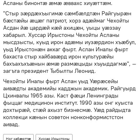
Асланы бинонтæ æмæ æввахс хиуæттæм.
"Стыр зæрдæхъыгимæ сæмбæлдтæн Райгуырæн
бæстæйы æцæг патриот, хорз адæймаг Чехойты
Асдан йæ цардæй кæй ахицæн, уыцы уæззау
хабарыл. Хуссар Ирыстоны Чехойты Асланы
мысдзысты, куыд ирон адæмы иузæрдион хъæбул,
уыд Ирыстонæн аккаг фырт. Аслан Иналы фырт
бахаста стыр хайбавæрд ирон культурæйы
бахъахъхъæнын æмæ размæцыды хъуыддагмæ", —
загъта президент Тыбылты Леонид.
Чехойты Иналы фырт Аслан уыд Уӕрӕсейы
аивӕдты академийы кадджын академик. Райгуырд
Цхинвалы 1965 азы. Каст фӕци Ленинграды
фыццаг медицинон институт. 1990 азы онг куыста
дохтырӕй, стӕй ахызт бизнесмӕ. Уӕд райдыдта
коллекци кӕнын советон нонконформистстон
аивад.
Ног хабӕрттӕ
Хуссар Ирыстоны