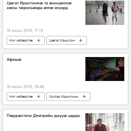
Цæгат Ирыстонмӕ та æнхъæлмæ
кæсы тæрккъæвда æмæ ихуард
18 июлы 2016, 17:13
Ног хабӕрттӕ
Цӕгат Ирыстон
Афишӕ
18 июлы 2016, 16:48
Ног хабӕрттӕ
Хуссар Ирыстоны
Пӕррӕстаты Дмитрийы дыууӕ царды