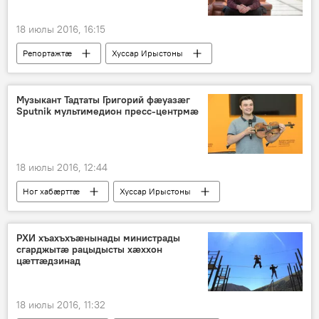
18 июлы 2016, 16:15
Репортажтӕ
Хуссар Ирыстоны
Музыкант Тадтаты Григорий фӕуазӕг
Sputnik мультимедион пресс-центрмӕ
18 июлы 2016, 12:44
Ног хабӕрттӕ
Хуссар Ирыстоны
РХИ хъахъхъӕнынады министрады
сгарджытӕ рацыдысты хӕххон
цӕттӕдзинад
18 июлы 2016, 11:32