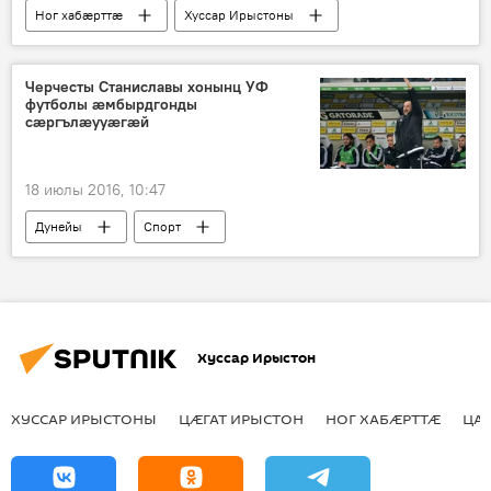
Ног хабӕрттӕ
Хуссар Ирыстоны
Черчесты Станиславы хонынц УФ
футболы æмбырдгонды
сæргълæууæгæй
18 июлы 2016, 10:47
Дунейы
Спорт
Хуссар Ирыстон
ХУССАР ИРЫСТОНЫ
ЦӔГАТ ИРЫСТОН
НОГ ХАБӔРТТӔ
ЦА