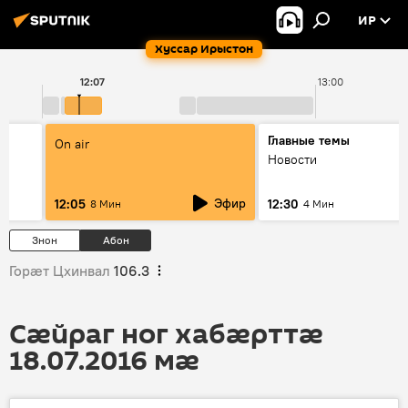
ИР
Хуссар Ирыстон
12:07
13:00
Главные темы
On air
Новости
Эфир
12:05
12:30
8 Мин
4 Мин
Знон
Абон
Горӕт Цхинвал
106.3
Сӕйраг ног хабӕрттӕ
18.07.2016 мӕ