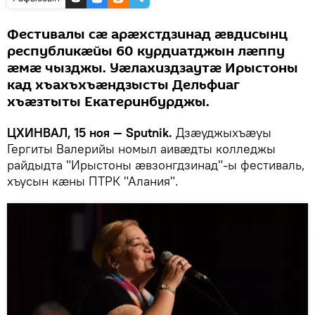
Фестивалы сæ арæхстдзинад æвдисынц
республикæйы 60 курдиатджын лæппу
æмæ чызджы. Уæлахиздзаутæ Ирыстоны
кад хъахъхъæндзысты Дельфиаг
хъæзтыты Екатеринбурджы.
ЦХИНВАЛ, 15 ноя — Sputnik.
Дзæуджыхъæуы
Гергиты Валерийы номыл аивæдты колледжы
райдыдта "Ирыстоны æвзонгдзинад"-ы фестиваль,
хъусын кæны ПТРК "Алания".