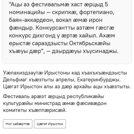
"Ацы аз фестивальмæ хаст æрцыд 5
номинацийы — скрипкæ, фортепиано,
баян-аккардеон, вокал æмæ ирон
фæндыр. Конкурсантты азтæм гæсгæ
конкурс дихгонд у æртæ хайыл. Ахæм
ерыстæ сараздзысты Октябрьскæйы
хъæуы дæр", — дзырдæуы хъусинаджы.
Уæлахиздзаутæ Ирыстоны кад хъахъхъæндзысты
Дельфиаг хъæзтыты апрелы, Екатеринбурджы.
Цæгат Ирыстон алы аз дæр архайы ацы хъæзтыты.
Фестиваль арæзт æрцыд республикæйы
культурæйы министрад æмæ фæсивæдон
комитеты хъæппæрисæй.
Ног хабӕрттӕ
Цӕгат Ирыстон