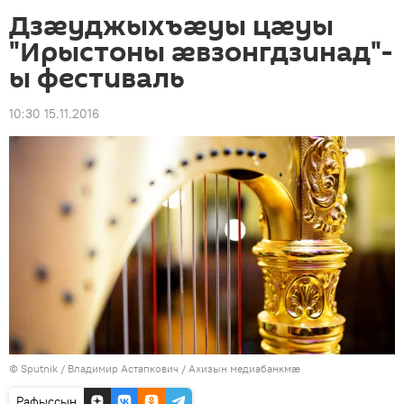
Дзæуджыхъæуы цæуы
"Ирыстоны æвзонгдзинад"-
ы фестиваль
10:30 15.11.2016
© Sputnik / Владимир Астапкович
/
Ахизын медиабанкмæ
Рафыссын