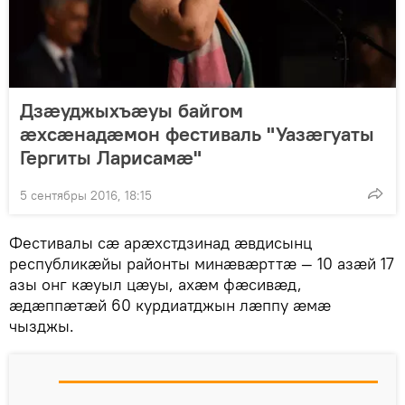
Дзæуджыхъæуы байгом
æхсæнадæмон фестиваль "Уазæгуаты
Гергиты Ларисамæ"
5 сентябры 2016, 18:15
Фестивалы сæ арæхстдзинад æвдисынц
республикæйы районты минæвæрттæ — 10 азæй 17
азы онг кæуыл цæуы, ахæм фæсивæд,
æдæппæтæй 60 курдиатджын лæппу æмæ
чызджы.