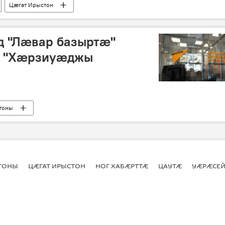
Цӕгат Ирыстон
д "Лæвар базыртæ"
и "Хæрзиуæджы
тоны
СТОНЫ
ЦӔГАТ ИРЫСТОН
НОГ ХАБӔРТТӔ
ЦАУТӔ
УӔРӔСЕЙ