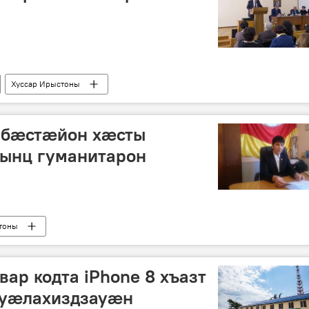
Хуссар Ирыстоны
ыбæстæйон хæсты
ынц гуманитарон
тоны
вар кодта iPhone 8 хъазт
ы уæлахиздзауæн