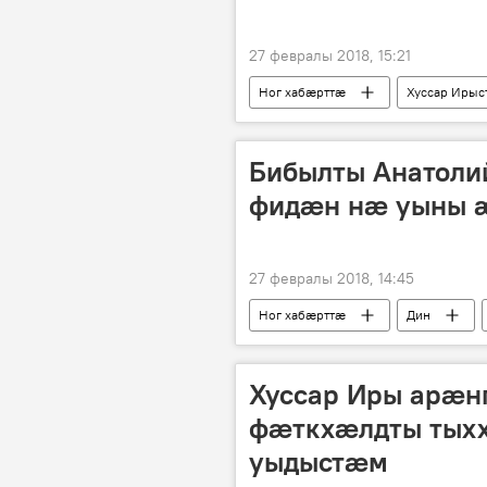
27 февралы 2018, 15:21
Ног хабӕрттӕ
Хуссар Ирыс
Бибылты Анатоли
фидæн нæ уыны 
27 февралы 2018, 14:45
Ног хабӕрттӕ
Дин
Хуссар Иры арæ
фæткхæлдты тых
уыдыстæм