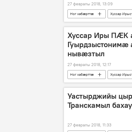
27 февралы 2018, 13:09
Ног хабӕрттӕ
Хуссар Ирыс
Хуссар Иры ПӔК
Гуырдзыстонимæ
нывæзтыл
27 февралы 2018, 12:17
Ног хабӕрттӕ
Хуссар Ирыс
Уастырджийы цыр
Транскамыл баха
27 февралы 2018, 11:33