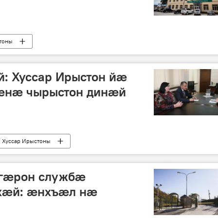
тоны
й: Хуссар Ирыстон йæ
æнæ чырыстон динæй
Хуссар Ирыстоны
нгæрон службæ
хæй: æнхъæл нæ