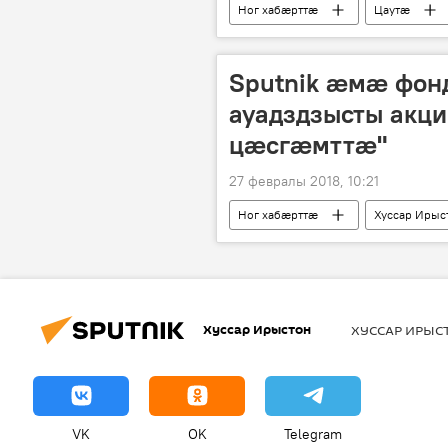
Ног хабӕрттӕ
Цаутӕ
Sputnik æмæ фон
ауадздзысты акц
цæсгæмттæ"
27 февралы 2018, 10:21
Ног хабӕрттӕ
Хуссар Ирыс
Хуссар Ирыстон
ХУССАР ИРЫ
VK
OK
Telegram