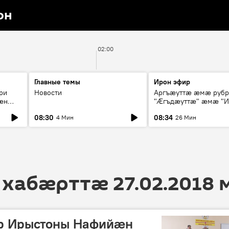
он
02:00
Главные темы
Ирон эфир
ри
Новости
Аргъæуттæ æмæ руб
æн
"Æгъдæуттæ" æмæ "И
иты
зæгъ"
08:30
08:34
4 Мин
26 Мин
ст
 хабӕрттӕ 27.02.2018
ар Ирыстоны Нафийæн