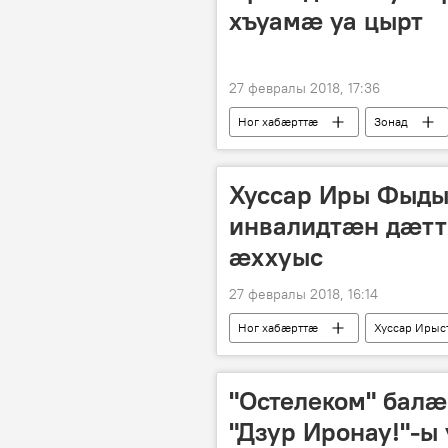
хъуамæ уа цырт
27 февралы 2018, 17:36
Ног хабӕрттӕ
Зонад
Хуссар Иры Фыд
инвалидтæн дæтт
æххуыс
27 февралы 2018, 16:14
Ног хабӕрттӕ
Хуссар Ирыс
"Остелеком" балæ
"Дзур Иронау!"-