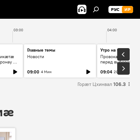
РУС
ИР
03:00
04:00
Главные темы
Утро на Спутнике
рикæтæ
Новости
Провокации со сто
ронау æй
перед выборами в Г
09:00
09:04
4 Мин
20 Мин
Горӕт Цхинвал
106.3
 мӕ