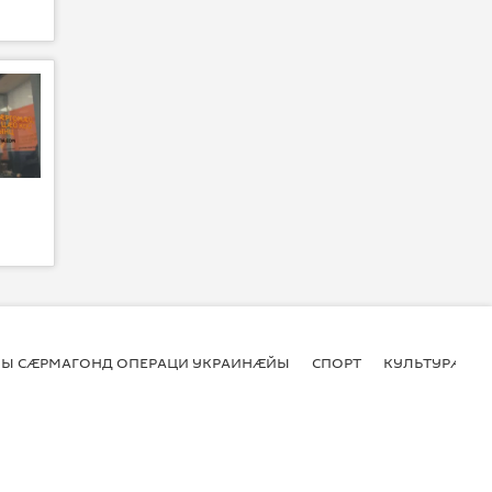
Ы СӔРМАГОНД ОПЕРАЦИ УКРАИНӔЙЫ
СПОРТ
КУЛЬТУРӔ