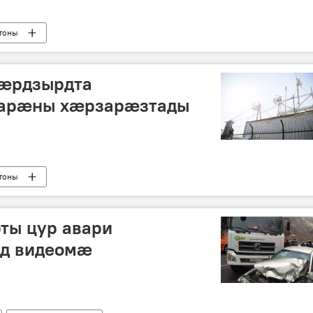
тоны
 æрдзырдта
 арæны хæрзарæзтады
тоны
ты цур авари
уд видеомæ