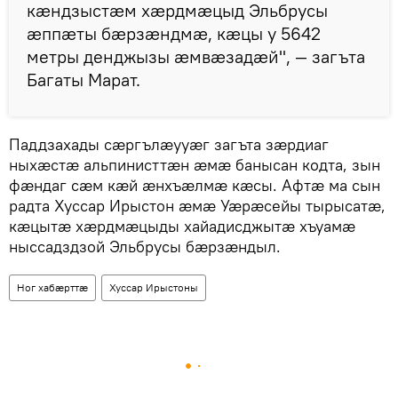
кӕндзыстӕм хӕрдмӕцыд Эльбрусы
ӕппӕты бӕрзӕндмӕ, кӕцы у 5642
метры денджызы ӕмвӕзадӕй", — загъта
Багаты Марат.
Паддзахады сӕргълӕууӕг загъта зӕрдиаг
ныхӕстӕ альпинисттӕн ӕмӕ банысан кодта, зын
фӕндаг сӕм кӕй ӕнхъӕлмӕ кӕсы. Афтӕ ма сын
радта Хуссар Ирыстон ӕмӕ Уӕрӕсейы тырысатӕ,
кӕцытӕ хӕрдмӕцыды хайадисджытӕ хъуамӕ
ныссадздзой Эльбрусы бӕрзӕндыл.
Ног хабӕрттӕ
Хуссар Ирыстоны