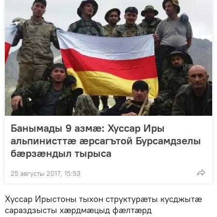
Банымады 9 азмæ: Хуссар Иры
альпинисттæ æрсагътой Бурсамдзелы
бæрзæндыл тырыса
25 августы 2017, 15:53
Хуссар Ирыстоны тыхон структурӕты кусджытӕ
сараздзысты хӕрдмӕцыд фӕлтӕрд