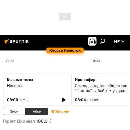
ИР
Хуссар Ирыстон
00:00
01:00
Главные темы
Ирон эфир
Новости
Сфæлдыстадон лаборатори
"Портал"-ы байгом уыдзæн
зындгонд нывгæнæг Гасситы
08:00
08:04
4 Мин
26 Мин
Æхсары куыстыты равдыст
Знон
Абон
Эфирмæ
Горӕт Цхинвал
106.3