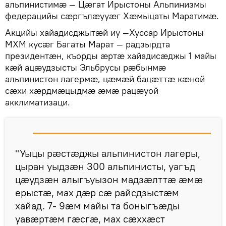
альпинистимӕ — Цӕгат Ирыстоны Альпинизмы
федерацийы сӕргълӕууӕг Хӕмыцаты Маратимӕ.
Акцийы хайадисджытӕй иу —Хуссар Ирыстоны
МХМ кусӕг Багаты Марат — радзырдта
президентӕн, къорды ӕртӕ хайадисӕджы 1 майы
кӕй ацӕудзысты Эльбрусы рӕбынмӕ
альпинистон лагермӕ, цӕмӕй бацӕттӕ кӕной
сӕхи хӕрдмӕцыдмӕ ӕмӕ рацӕуой
акклиматизаци.
"Уыцы рӕстӕджы альпинистон лагеры,
цыран уыдзӕн 300 альпинисты, уагъд
цӕудзӕн алыгъуызон мадзӕлттӕ ӕмӕ
ерыстӕ, мах дӕр сӕ райсдзыстӕм
хайад. 7- 9ӕм майы та боныгъӕды
уавӕртӕм гӕсгӕ, мах сӕххӕст