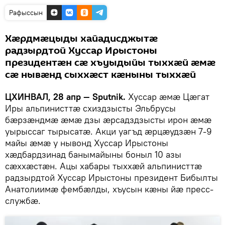
Рафыссын
Хӕрдмӕцыды хайадисджытӕ
радзырдтой Хуссар Ирыстоны
президентӕн сӕ хъуыдыйы тыххӕй ӕмӕ
сӕ нывӕнд сыххӕст кӕныны тыххӕй
ЦХИНВАЛ, 28 апр — Sputnik.
Хуссар ӕмӕ Цӕгат
Иры альпинисттӕ схиздзысты Эльбрусы
бӕрзӕндмӕ ӕмӕ дзы ӕрсадздзысты ирон ӕмӕ
уырыссаг тырысатӕ. Акци уагъд ӕрцӕудзӕн 7-9
майы ӕмӕ у нывонд Хуссар Ирыстоны
хӕдбардзинад банымайыны боныл 10 азы
сӕххӕстӕн. Ацы хабары тыххӕй альпинисттӕ
радзырдтой Хуссар Ирыстоны президент Бибылты
Анатолиимӕ фембӕлды, хъусын кӕны йӕ пресс-
службӕ.