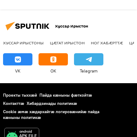
Хуссар Ирыстон
ХУССАР ИРЫСТОНЫ
ЦӔГАТ ИРЫСТОН
НОГ ХАБӔРТТӔ
ЦА
VK
OK
Telegram
Проекты тыххӕй
Пайда кӕныны фӕткойтӕ
Контакттӕ
Хибардзинады политикæ
Cookie æмæ хæдархайгæ логировæнийæ пайда
кæныны политикæ