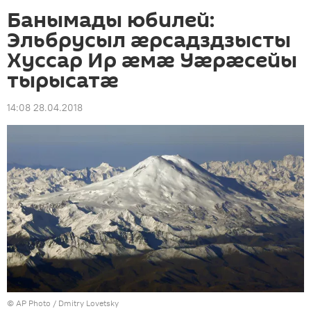
Банымады юбилей:
Эльбрусыл ӕрсадздзысты
Хуссар Ир ӕмӕ Уӕрӕсейы
тырысатӕ
14:08 28.04.2018
© AP Photo / Dmitry Lovetsky