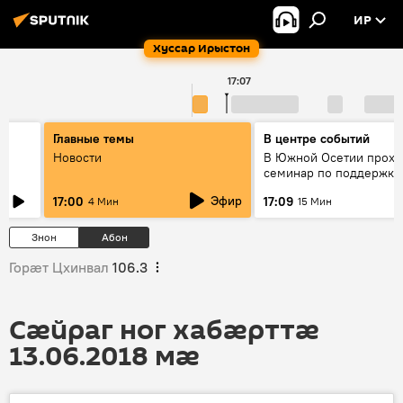
ИР
Хуссар Ирыстон
17:07
Главные темы
В центре событий
Новости
В Южной Осетии прохо
семинар по поддержке
социально значимых п
Эфир
17:00
17:09
4 Мин
15 Мин
Знон
Абон
Горӕт Цхинвал
106.3
Сӕйраг ног хабӕрттӕ
13.06.2018 мӕ