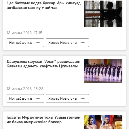
Цас баххуыс кодта Хуссар Иры хицауад
ӕмбӕстӕгтӕн иу мӕймӕ
13 июны 2018, 17:15
Ног хабӕрттӕ
Хуссар Ирыстоны
Дзæуджыхъæуккаг "Алан" равдисдзæн
Кавказы адæмты кæфтытæ Цхинвалы
13 июны 2018, 16:28
Ног хабӕрттӕ
Хуссар Ирыстоны
Культурӕ
Гасситы Мурӕтимӕ тохы Усикы гӕнӕн
ис баива америкӕйаг боксер