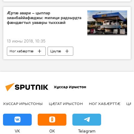
Ӕртӕ авари – цыппар
зианбаййафӕджы: милици радзырдта
фӕндӕгтыл уавӕры тыхххӕй
13 июны 2018, 10:35
Ног хабӕрттӕ
Цаутӕ
Хуссар Ирыстоны
Хуссар Ирыстон
ХУССАР ИРЫСТОНЫ
ЦӔГАТ ИРЫСТОН
НОГ ХАБӔРТТӔ
ЦА
VK
OK
Telegram