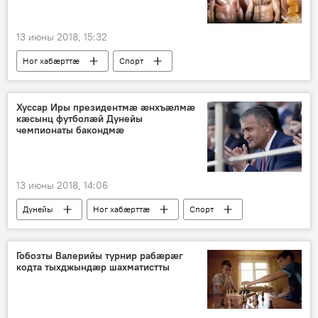
13 июны 2018, 15:32
Ног хабӕрттӕ
Спорт
Хуссар Иры президентмӕ ӕнхъӕлмӕ
кӕсынц футболӕй Дунейы
чемпионаты бакондмӕ
13 июны 2018, 14:06
Дунейы
Ног хабӕрттӕ
Спорт
Хуссар Ирыстоны
Гобозты Валерийы турнир рабæрæг
кодта тыхджындæр шахматистты