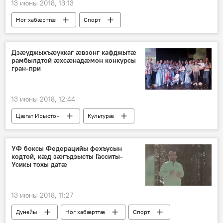
13 июны 2018, 13:13
Ног хабӕрттӕ
Спорт
Хуссар Ирыстоны
Дзӕуджыхъӕуккаг ӕвзонг кафджытӕ
рамбылдтой ӕхсӕнадӕмон конкурсы
гран-при
13 июны 2018, 12:44
Цӕгат Ирыстон
Культурӕ
УФ боксы Федерацийы фехъусын
кодтой, кӕд зӕгъдзысты Гасситы-
Усикы тохы датӕ
13 июны 2018, 11:27
Дунейы
Ног хабӕрттӕ
Спорт