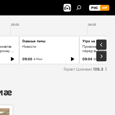
РУС
ИР
03:00
04:00
Главные темы
Утро на Спутнике
рикæтæ
Новости
Провокации со сто
ронау æй
перед выборами в Г
09:00
09:04
4 Мин
20 Мин
Горӕт Цхинвал
106.3
 мӕ