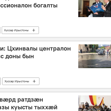
ссионалон богалты
Хуссар Ирыстоны
и: Цхинвалы централон
с доны бын
Хуссар Ирыстоны
вӕрд ратдзӕн
азы куысты тыххӕй