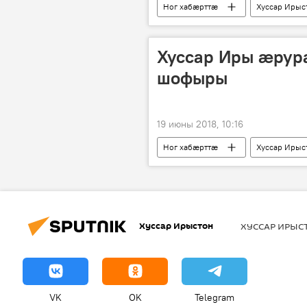
Ног хабӕрттӕ
Хуссар Ирыс
Хуссар Иры ӕрур
шофыры
19 июны 2018, 10:16
Ног хабӕрттӕ
Хуссар Ирыс
Хуссар Ирыстон
ХУССАР ИРЫ
VK
OK
Telegram