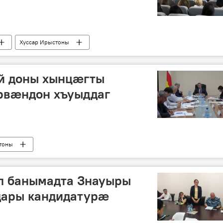
Хуссар Ирыстоны
й доны хынцӕгты
арвӕндон хъуыддаг
тоны
л банымадта Знауыры
ары кандидатурӕ