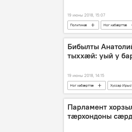
19 июны 2018, 15:07
Политикӕ
Ног хабӕрттӕ
Бибылты Анатоли
тыххӕй: уый у б
19 июны 2018, 14:15
Ног хабӕрттӕ
Хуссар Ирыс
Парламент хорзы
тӕрхондоны сӕрд