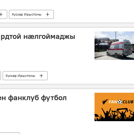
Хуссар Ирыстоны
ардтой нӕлгоймаджы
Хуссар Ирыстоны
ӕн фанклуб футбол