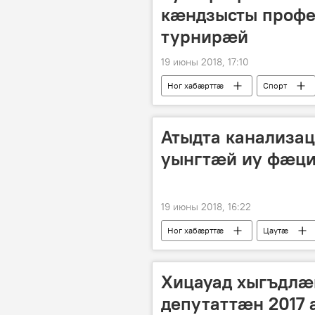
кӕндзысты профе
турнирӕй
19 июны 2018, 17:10
Ног хабӕрттӕ
Спорт
Атыдта канализац
уынгтӕй иу фӕци
19 июны 2018, 16:22
Ног хабӕрттӕ
Цаутӕ
Хицауад хыгъдлӕ
депутаттӕн 2017 