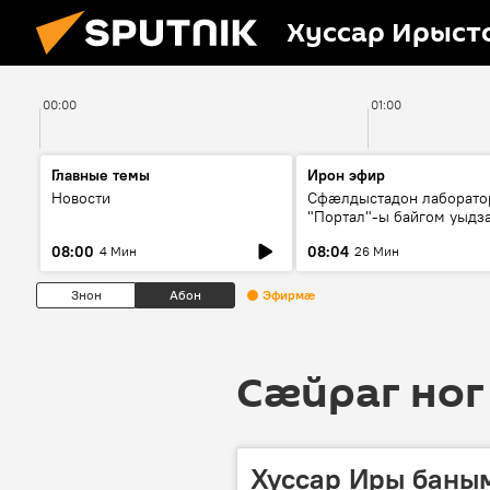
Хуссар Ирыст
00:00
01:00
Главные темы
Ирон эфир
Новости
Сфæлдыстадон лаборато
"Портал"-ы байгом уыдз
зындгонд нывгæнæг Гасс
08:00
08:04
4 Мин
26 Мин
Æхсары куыстыты равды
Знон
Абон
Эфирмæ
Сӕйраг ног
Хуссар Иры баны