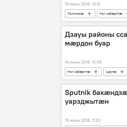
19 июны 2018, 13:31
Политикӕ
Ног хабӕрттӕ
Дзауы районы сс
мӕрдон буар
19 июны 2018, 12:08
Ног хабӕрттӕ
Цаутӕ
Sputnik бакӕндз
уарзджытӕн
19 июны 2018, 11:23