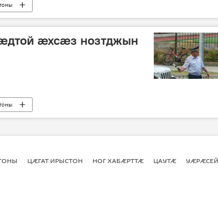
тоны
ӕдтой ӕхсӕз нозтджын
тоны
СТОНЫ
ЦӔГАТ ИРЫСТОН
НОГ ХАБӔРТТӔ
ЦАУТӔ
УӔРӔСЕЙ