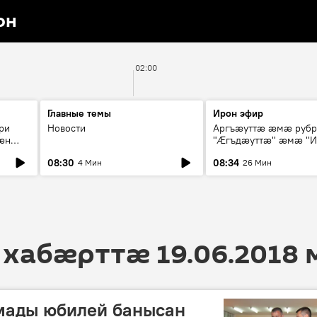
он
02:00
Главные темы
Ирон эфир
ри
Новости
Аргъæуттæ æмæ руб
æн
"Æгъдæуттæ" æмæ "И
иты
зæгъ"
08:30
08:34
4 Мин
26 Мин
ст
 хабӕрттӕ 19.06.2018
мады юбилей банысан