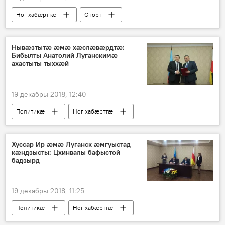
Ног хабӕрттӕ
Спорт
Хуссар Ирыстоны
Нывӕзтытӕ ӕмӕ хӕслӕвӕрдтӕ:
Бибылты Анатолий Луганскимӕ
ахастыты тыххӕй
19 декабры 2018, 12:40
Политикӕ
Ног хабӕрттӕ
Хуссар Ирыстоны
Хуссар Ир ӕмӕ Луганск ӕмгуыстад
кӕндзысты: Цхинвалы бафыстой
бадзырд
19 декабры 2018, 11:25
Политикӕ
Ног хабӕрттӕ
Хуссар Ирыстоны