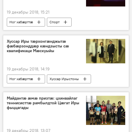
19 декабры 2018, 15:21
Ног хабӕрттӕ
Спорт
Цӕгат Ирыстон
Хуссар Иры тӕрхонгӕнджытӕ
фӕбӕрзонддӕр кӕндзысты сӕ
квалификаци Мӕскуыйы
19 декабры 2018, 14:19
Ног хабӕрттӕ
Хуссар Ирыстоны
Майдантæ æмæ призтæ: цхинвайлаг
теннисисттæ рамбылдтой Цæгат Иры
фыццагады
19 декабры 2018, 13:07