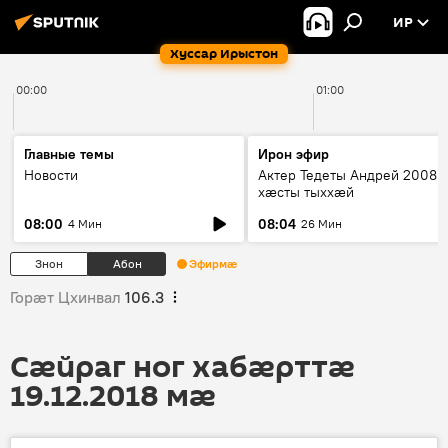
ИР
Хуссар Ирыстон
00:00
01:00
Главные темы
Ирон эфир
Новости
Актер Тедеты Андрей 2008 
хæсты тыххæй
08:00
08:04
4 Мин
26 Мин
Знон
Абон
Эфирмæ
Горӕт Цхинвал
106.3
Сӕйраг ног хабӕрттӕ
19.12.2018 мӕ