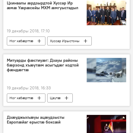
Цхинвалы ӕрдзырдтой Хуссар Ир
ӕмӕ Уӕрӕсейы МХМ ӕмгуыстадыл
19 декабры 2018, 17:10
Ног хабӕрттӕ
Хуссар Ирыстоны
Митуарды фæстиуæг: Дзауы районы
бæрзонд хъæутæм асыгъдæг кодтой
фæндæгтæ
19 декабры 2018, 16:33
Ног хабӕрттӕ
Цаутӕ
Хуссар Ирыстоны
Дзæуджыхъæуы ацæудзысты
Европæйаг ерыстæ боксæй