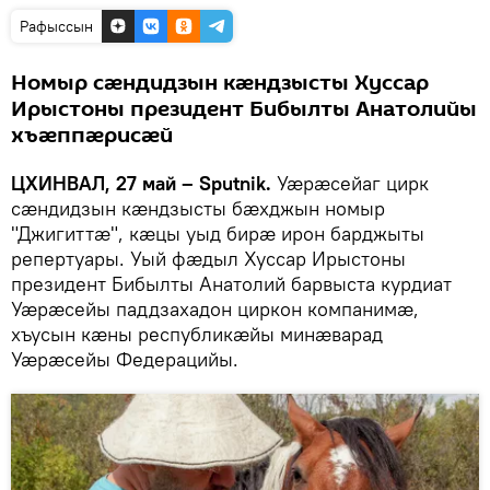
Рафыссын
Номыр сӕндидзын кӕндзысты Хуссар
Ирыстоны президент Бибылты Анатолийы
хъӕппӕрисӕй
ЦХИНВАЛ, 27 май – Sputnik.
Уӕрӕсейаг цирк
сӕндидзын кӕндзысты бӕхджын номыр
"Джигиттӕ", кӕцы уыд бирӕ ирон барджыты
репертуары. Уый фӕдыл Хуссар Ирыстоны
президент Бибылты Анатолий барвыста курдиат
Уӕрӕсейы паддзахадон циркон компанимӕ,
хъусын кӕны республикӕйы минӕварад
Уӕрӕсейы Федерацийы.