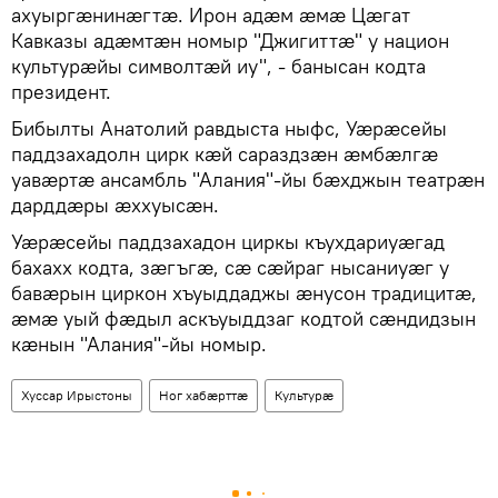
ахуыргӕнинӕгтӕ. Ирон адӕм ӕмӕ Цӕгат
Кавказы адӕмтӕн номыр "Джигиттӕ" у национ
культурӕйы символтӕй иу", - банысан кодта
президент.
Бибылты Анатолий равдыста ныфс, Уӕрӕсейы
паддзахадолн цирк кӕй сараздзӕн ӕмбӕлгӕ
уавӕртӕ ансамбль "Алания"-йы бӕхджын театрӕн
дарддӕры ӕххуысӕн.
Уӕрӕсейы паддзахадон циркы къухдариуӕгад
бахахх кодта, зӕгъгӕ, сӕ сӕйраг нысаниуӕг у
бавӕрын циркон хъуыддаджы ӕнусон традицитӕ,
ӕмӕ уый фӕдыл аскъуыддзаг кодтой сӕндидзын
кӕнын "Алания"-йы номыр.
Хуссар Ирыстоны
Ног хабӕрттӕ
Культурӕ