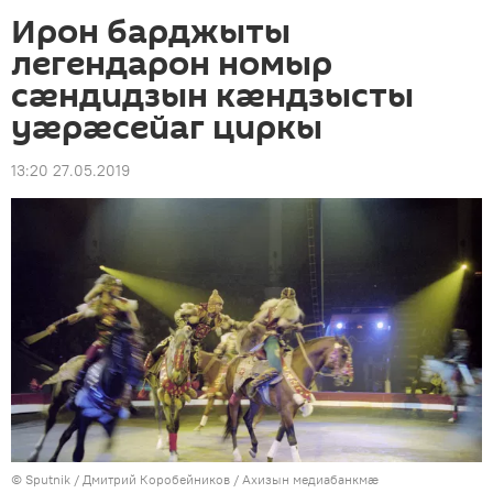
Ирон барджыты
легендарон номыр
сӕндидзын кӕндзысты
уӕрӕсейаг циркы
13:20 27.05.2019
© Sputnik / Дмитрий Коробейников
/
Ахизын медиабанкмæ