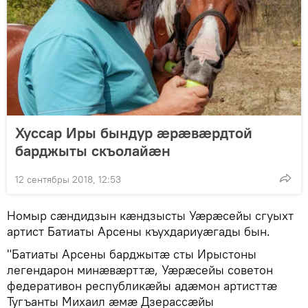
Хуссар Иры бындур æрæвæрдтой
барджыты скъолайæн
12 сентябры 2018, 12:53
Номыр сӕндидзын кӕндзысты Уӕрӕсейы сгуыхт
артист Батиаты Арсены къухдариуӕгады бын.
"Батиаты Арсены барджытӕ сты Ирыстоны
легендарон минӕвӕрттӕ, Уӕрӕсейы советон
федеративон республикӕйы адӕмон артисттӕ
Тугъанты Михаил ӕмӕ Дзерассӕйы