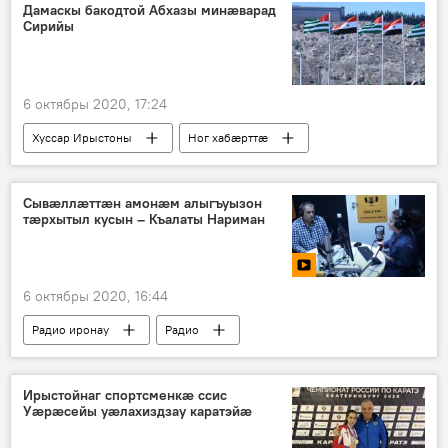
Дамаскы бакодтой Абхазы минæварад
Сирийы
6 октябры 2020, 17:24
Хуссар Ирыстоны
Ног хабӕрттӕ
Дунейы
Политикӕ
Сывæллæттæн амонæм алыгъуызон
тæрхытыл кусын – Къалаты Нариман
6 октябры 2020, 16:44
Радио иронау
Радио
Ирыстойнаг спортсменкæ ссис
Уæрæсейы уæлахиздзау каратэйæ