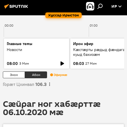
ИР
Хуссар Ирыстон
00:00
01:00
Главные темы
Ирон эфир
Новости
Кæстæрты рæдыд фæндагæ
куыд бахизæм
08:00
08:03
3 Мин
27 Мин
Знон
Абон
Эфирмæ
Горӕт Цхинвал
106.3
Сӕйраг ног хабӕрттӕ
06.10.2020 мӕ