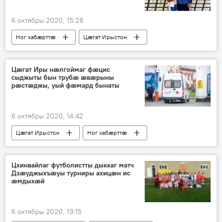
6 октябры 2020, 15:28
Ног хабӕрттӕ
Цӕгат Ирыстон
Спорт
Цæгат Иры нæлгоймаг фæцис
сыджыты бын трубæ æвæрыны
рæстæджы, уый фæмард бынаты
6 октябры 2020, 14:42
Цӕгат Ирыстон
Ног хабӕрттӕ
Цхинвайлаг футболистты дыккаг матч
Дзӕуджыхъӕуы турниры ахицӕн ис
ӕмдыхӕй
6 октябры 2020, 13:15