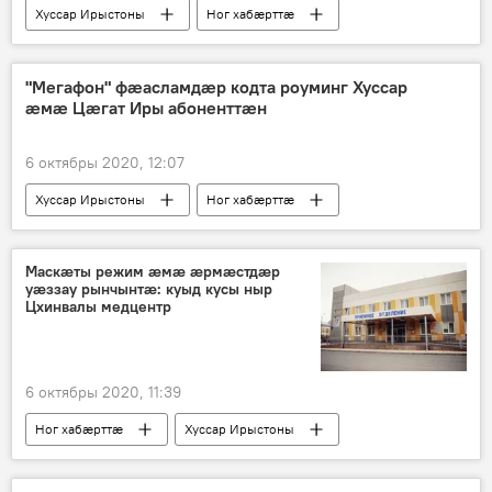
Хуссар Ирыстоны
Ног хабӕрттӕ
Спорт
"Мегафон" фӕасламдӕр кодта роуминг Хуссар
ӕмӕ Цӕгат Иры абоненттӕн
6 октябры 2020, 12:07
Хуссар Ирыстоны
Ног хабӕрттӕ
Маскӕты режим ӕмӕ ӕрмӕстдӕр
уӕззау рынчынтӕ: куыд кусы ныр
Цхинвалы медцентр
6 октябры 2020, 11:39
Ног хабӕрттӕ
Хуссар Ирыстоны