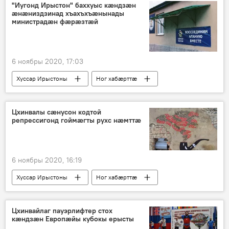
"Иугонд Ирыстон" баххуыс кæндзæн
ӕнӕниздзинад хъахъхъӕнынады
министрадӕн фæрæзтæй
6 ноябры 2020, 17:03
Хуссар Ирыстоны
Ног хабӕрттӕ
Цхинвалы сӕнусон кодтой
репрессигонд гоймӕгты рухс нӕмттӕ
6 ноябры 2020, 16:19
Хуссар Ирыстоны
Ног хабӕрттӕ
Цхинвайлаг пауэрлифтер стох
кæндзæн Европæйы кубокы ерысты