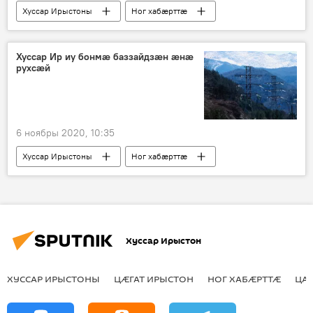
Хуссар Ирыстоны
Ног хабӕрттӕ
Хуссар Ир иу бонмӕ баззайдзӕн ӕнӕ
рухсӕй
6 ноябры 2020, 10:35
Хуссар Ирыстоны
Ног хабӕрттӕ
Хуссар Ирыстон
ХУССАР ИРЫСТОНЫ
ЦӔГАТ ИРЫСТОН
НОГ ХАБӔРТТӔ
ЦА