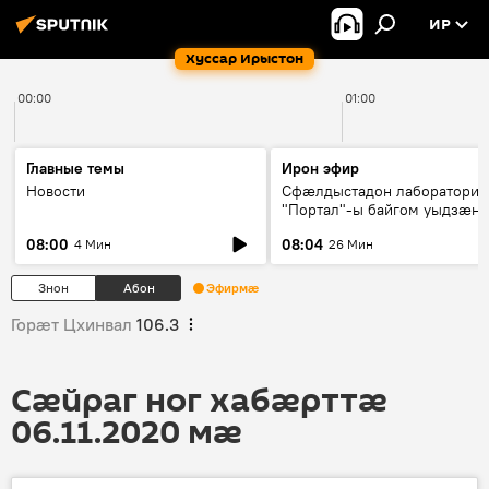
ИР
Хуссар Ирыстон
00:00
01:00
Главные темы
Ирон эфир
Новости
Сфæлдыстадон лаборатори
"Портал"-ы байгом уыдзæн
зындгонд нывгæнæг Гасситы
08:00
08:04
4 Мин
26 Мин
Æхсары куыстыты равдыст
Знон
Абон
Эфирмæ
Горӕт Цхинвал
106.3
Сӕйраг ног хабӕрттӕ
06.11.2020 мӕ