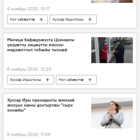
6 ноябры 2020, 13:17
Ног хабӕрттӕ
Хуссар Ирыстоны
Милици бафӕдзӕхста Цхинвалы
уагдӕтты хицӕутты массон
мадзӕлттыл тобӕйы тыххӕй
6 ноябры 2020, 12:23
Хуссар Ирыстоны
Ног хабӕрттӕ
Хуссар Иры президенты ӕмкъай
ӕххуыс кӕны дохтыртӕн "сырх
зонӕйы"
6 ноябры 2020, 11:09