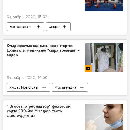
6 ноябры 2020, 15:32
Ног хабӕрттӕ
Спорт
Хуссар Ирыстоны
Куыд æххуыс кæнынц волонтертæ
Цхинвалы медиктæн "сырх зонæйы" -
видео
6 ноябры 2020, 14:50
Хуссар Ирыстоны
Мультимедиа
Видео
"Югосетпотребнадзор" фехъусын
кодта 200-йӕ фылдӕр тесты
фӕстиуджытӕ