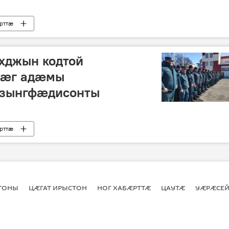
рттӕ
хджын кодтой
уӕг адӕмы
зынгфӕдисонты
рттӕ
СТОНЫ
ЦӔГАТ ИРЫСТОН
НОГ ХАБӔРТТӔ
ЦАУТӔ
УӔРӔСЕЙ