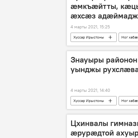
æмкъæйтты, кæц
æхсæз адæймад
4 марты 2021, 15:25
Хуссар Ирыстоны
Ног хабӕ
Знауыры районон 
уынджы рухслӕв
4 марты 2021, 14:40
Хуссар Ирыстоны
Ног хабӕ
Цхинвалы гимназ
ӕрурӕдтой ахуы