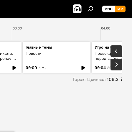
РУС
ИР
03:00
04:00
Главные темы
Утро на Спутнике
рикæтæ
Новости
Провокации со сто
ронау æй
перед выборами в Г
09:00
09:04
4 Мин
20 Мин
Горӕт Цхинвал
106.3