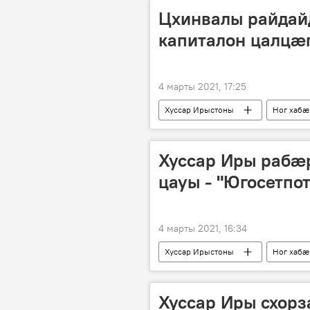
Цхинвалы райдай
капиталон цалцӕ
4 марты 2021, 17:25
Хуссар Ирыстоны
Ног хабӕ
Хуссар Иры рабӕр
цауы - "Югосетпо
4 марты 2021, 16:34
Хуссар Ирыстоны
Ног хабӕ
Хуссар Иры схор