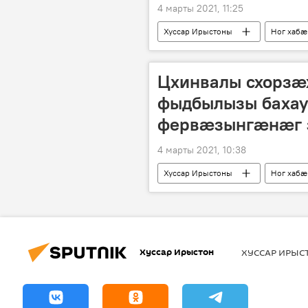
4 марты 2021, 11:25
Хуссар Ирыстоны
Ног хабӕ
Цхинвалы схорзӕ
фыдбылызы баха
фервӕзынгӕнӕг 
4 марты 2021, 10:38
Хуссар Ирыстоны
Ног хабӕ
Хуссар Ирыстон
ХУССАР ИРЫ