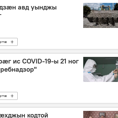
дзӕн авд уынджы
г
рттӕ
ӕг ис COVID-19-ы 21 ног
требнадзор"
рттӕ
зæхджын кодтой