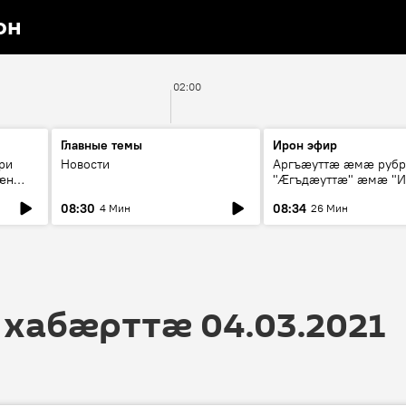
он
02:00
Главные темы
Ирон эфир
ри
Новости
Аргъæуттæ æмæ руб
æн
"Æгъдæуттæ" æмæ "И
иты
зæгъ"
08:30
08:34
4 Мин
26 Мин
ст
 хабӕрттӕ 04.03.2021