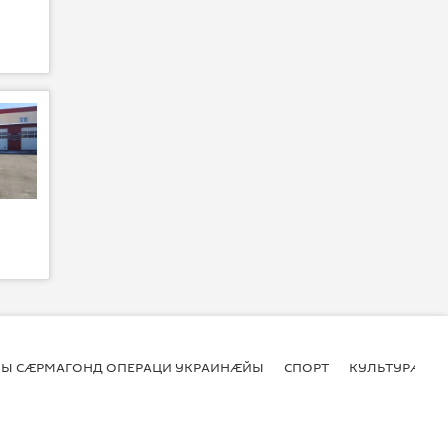
Ы СӔРМАГОНД ОПЕРАЦИ УКРАИНӔЙЫ
СПОРТ
КУЛЬТУРӔ