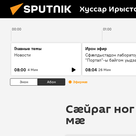
Хуссар Ирыст
00:00
01:00
Главные темы
Ирон эфир
Новости
Сфæлдыстадон лаборато
"Портал"-ы байгом уыдз
зындгонд нывгæнæг Гасс
08:00
08:04
4 Мин
26 Мин
Æхсары куыстыты равды
Знон
Абон
Эфирмæ
Сӕйраг ног
мӕ