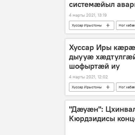
системӕйыл авар
4 марты 2021, 13:19
Хуссар Ирыстоны
Ног хабӕ
Хуссар Иры кӕр
дыууӕ хӕдтулгӕй
шофыртӕй иу
4 марты 2021, 12:02
Хуссар Ирыстоны
Ног хабӕ
"Дӕуӕн": Цхинва
Кюрдзидисы конц