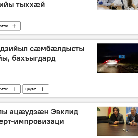
ийы тыххӕй
рттӕ
ӕдзийыл сӕмбӕлдысты
ы, бахъыгдард
рттӕ
Цаутӕ
лы ацӕудзӕн Эвклид
ерт-импровизаци