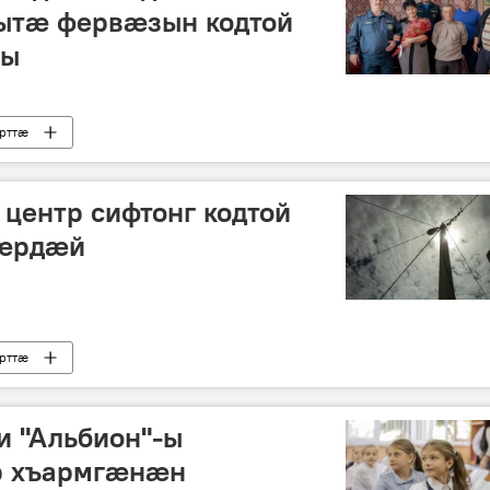
ытæ фервæзын кодтой
жы
рттӕ
центр сифтонг кодтой
ӕрдӕй
рттӕ
и "Альбион"-ы
р хъармгӕнӕн