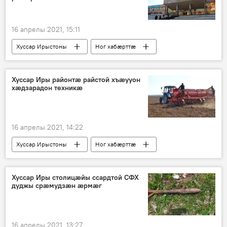
16 апрелы 2021, 15:11
Хуссар Ирыстоны
Ног хабӕрттӕ
Хуссар Иры районтæ райстой хъæууон
хæдзарадон техникæ
16 апрелы 2021, 14:22
Хуссар Ирыстоны
Ног хабӕрттӕ
Хуссар Иры столицӕйы ссардтой СФХ
дуджы срӕмудзӕн ӕрмӕг
16 апрелы 2021, 13:27