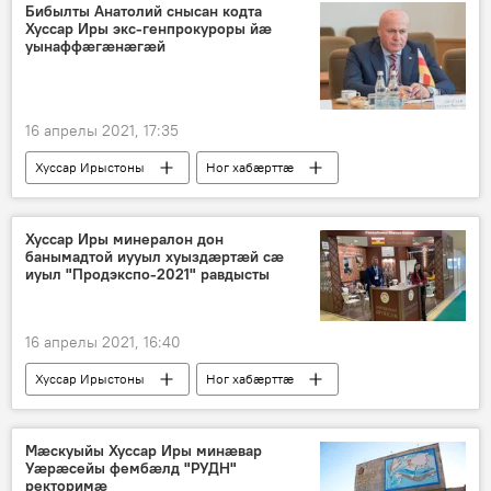
Бибылты Анатолий снысан кодта
Хуссар Иры экс-генпрокуроры йӕ
уынаффӕгӕнӕгӕй
16 апрелы 2021, 17:35
Хуссар Ирыстоны
Ног хабӕрттӕ
Хуссар Иры минералон дон
банымадтой иууыл хуыздӕртӕй сӕ
иуыл "Продэкспо-2021" равдысты
16 апрелы 2021, 16:40
Хуссар Ирыстоны
Ног хабӕрттӕ
Мӕскуыйы Хуссар Иры минӕвар
Уӕрӕсейы фембӕлд "РУДН"
ректоримӕ