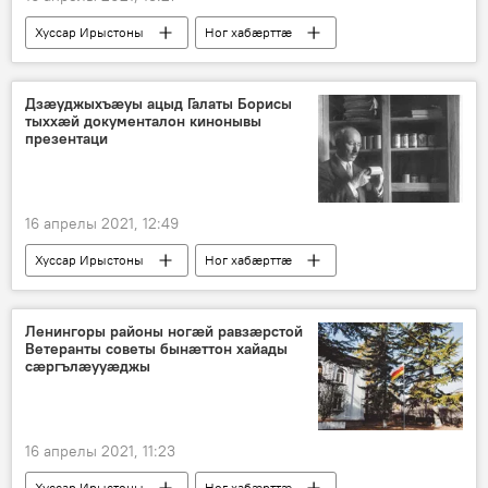
Хуссар Ирыстоны
Ног хабӕрттӕ
Дзæуджыхъæуы ацыд Галаты Борисы
тыххæй документалон кинонывы
презентаци
16 апрелы 2021, 12:49
Хуссар Ирыстоны
Ног хабӕрттӕ
Ленингоры районы ногӕй равзӕрстой
Ветеранты советы бынӕттон хайады
сӕргълӕууӕджы
16 апрелы 2021, 11:23
Хуссар Ирыстоны
Ног хабӕрттӕ