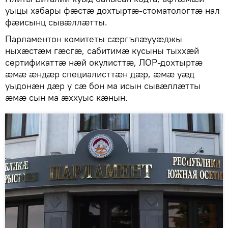
уыцы хабары фӕстӕ дохтыртӕ-стоматологтӕ нал
фӕисынц сывӕллӕтты.
Парламентон комитеты сӕргълӕууӕджы
ныхӕстӕм гӕсгӕ, сабитимӕ кусыны тыххӕй
сертификаттӕ нӕй окулисттӕ, ЛОР-дохтыртӕ
ӕмӕ ӕндӕр специалисттӕн дӕр, ӕмӕ уӕд
уыдонӕн дӕр у сӕ бон ма исын сывӕллӕтты
ӕмӕ сын ма ӕххуыс кӕнын.