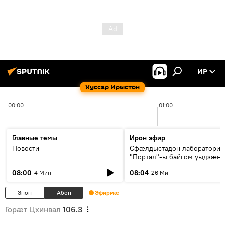
ИР
Хуссар Ирыстон
00:00
01:00
Главные темы
Ирон эфир
Новости
Сфæлдыстадон лаборатори
"Портал"-ы байгом уыдзæн
зындгонд нывгæнæг Гасситы
08:00
08:04
4 Мин
26 Мин
Æхсары куыстыты равдыст
Знон
Абон
Эфирмæ
Горӕт Цхинвал
106.3