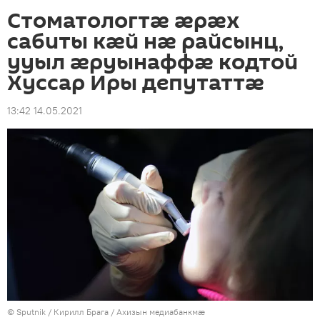
Стоматологтӕ ӕрӕх
сабиты кӕй нӕ райсынц,
ууыл ӕруынаффӕ кодтой
Хуссар Иры депутаттӕ
13:42 14.05.2021
© Sputnik / Кирилл Брага
/
Ахизын медиабанкмæ