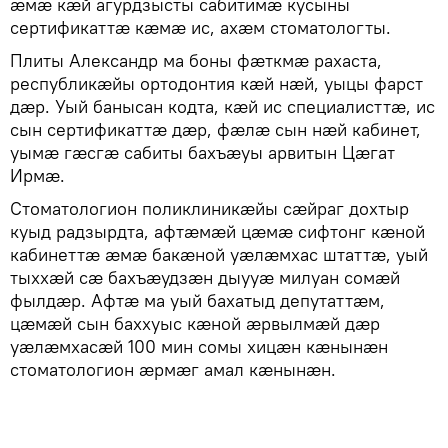
ӕмӕ кӕй агурдзысты сабитимӕ кусыны
сертификаттӕ кӕмӕ ис, ахӕм стоматологты.
Плиты Александр ма боны фӕткмӕ рахаста,
республикӕйы ортодонтия кӕй нӕй, уыцы фарст
дӕр. Уый банысан кодта, кӕй ис специалисттӕ, ис
сын сертификаттӕ дӕр, фӕлӕ сын нӕй кабинет,
уымӕ гӕсгӕ сабиты бахъӕуы арвитын Цӕгат
Ирмӕ.
Стоматологион поликлиникӕйы сӕйраг дохтыр
куыд радзырдта, афтӕмӕй цӕмӕ сифтонг кӕной
кабинеттӕ ӕмӕ бакӕной уӕлӕмхас штаттӕ, уый
тыххӕй сӕ бахъӕудзӕн дыууӕ милуан сомӕй
фылдӕр. Афтӕ ма уый бахатыд депутаттӕм,
цӕмӕй сын баххуыс кӕной ӕрвылмӕй дӕр
уӕлӕмхасӕй 100 мин сомы хицӕн кӕнынӕн
стоматологион ӕрмӕг амал кӕнынӕн.