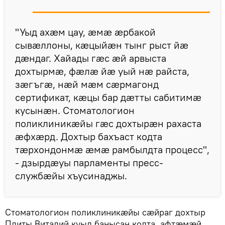
"Уыд ахӕм цау, ӕмӕ ӕрбакой
сывӕллоны, кӕцыйӕн тынг рыст йӕ
дӕндаг. Хайады гӕс ӕй арвыста
дохтырмӕ, фӕлӕ йӕ уый нӕ райста,
зӕгъгӕ, нӕй мӕм сӕрмагонд
сертификат, кӕцы бар дӕтты сабитимӕ
кусынӕн. Стоматологион
поликлиникӕйы гӕс дохтырӕн рахаста
ӕфхӕрд. Дохтыр бахъаст кодта
тӕрхондонмӕ ӕмӕ рамбылдта процесс",
- дзырдӕуы парламенты пресс-
службӕйы хъусинаджы.
Стоматологион поликлиникӕйы сӕйраг дохтыр
Плиты Виталий куыд банысан кодта, афтӕмӕй