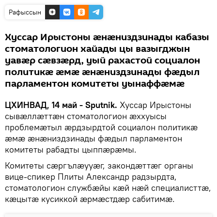
Рафыссын
Хуссар Ирыстоны ӕнӕниздзинады кабазы
стоматологион хайады цы вазыгджын
уавӕр сӕвзӕрд, уый рахастой социалон
политикӕ ӕмӕ ӕнӕниздзинады фӕдыл
парламентон комитеты уынаффӕмӕ
ЦХИНВАД, 14 май - Sputnik.
Хуссар Ирыстоны
сывӕллӕттӕн стоматологион ӕххуысы
проблемӕтыл ӕрдзырдтой социалон политикӕ
ӕмӕ ӕнӕниздзинады фӕдыл парламентон
комитеты рабадты цыппӕрӕмы.
Комитеты сӕргълӕууӕг, закондӕттӕг органы
вице-спикер Плиты Александр радзырдта,
стоматологион службӕйы кӕй нӕй специалисттӕ,
кӕцытӕ кусиккой ӕрмӕстдӕр сабитимӕ.