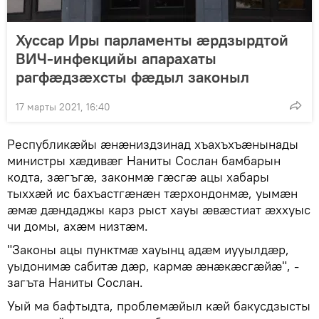
Хуссар Иры парламенты ӕрдзырдтой
ВИЧ-инфекцийы апарахаты
рагфӕдзӕхсты фӕдыл законыл
17 марты 2021, 16:40
Республикӕйы ӕнӕниздзинад хъахъхъӕнынады
министры хӕдивӕг Наниты Сослан бамбарын
кодта, зӕгъгӕ, законмӕ гӕсгӕ ацы хабары
тыххӕй ис бахъастгӕнӕн тӕрхондонмӕ, уымӕн
ӕмӕ дӕндаджы карз рыст хауы ӕвӕстиат ӕххуыс
чи домы, ахӕм низтӕм.
"Законы ацы пунктмӕ хауынц адӕм иууылдӕр,
уыдонимӕ сабитӕ дӕр, кармӕ ӕнӕкӕсгӕйӕ", -
загъта Наниты Сослан.
Уый ма бафтыдта, проблемӕйыл кӕй бакусдзысты