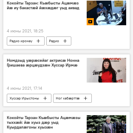
Кокойты Тарзан: Къæбысты Ацæмæз
йæ иу бакастæй йæхæдæг уыд аивад
4 июны 2021, 18:25
Радио иронау
Радио
Номдзыд уӕрӕсейаг актрисӕ Нонна
Гришаева ӕрцӕудзӕн Хуссар Ирмӕ
4 июны 2021, 17:14
Хуссар Ирыстоны
Ног хабӕрттӕ
Кокойты Тарзан Къæбысты Ацæмæзы
тыххæй: йæ хуыз дæр уыд
Куырдалæгоны хуызæн