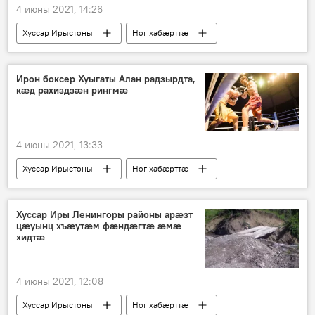
4 июны 2021, 14:26
Хуссар Ирыстоны
Ног хабӕрттӕ
Ирон боксер Хуыгаты Алан радзырдта,
кӕд рахиздзӕн рингмӕ
4 июны 2021, 13:33
Хуссар Ирыстоны
Ног хабӕрттӕ
Спорт
Хуссар Иры Ленингоры районы арӕзт
цӕуынц хъӕутӕм фӕндӕгтӕ ӕмӕ
хидтӕ
4 июны 2021, 12:08
Хуссар Ирыстоны
Ног хабӕрттӕ