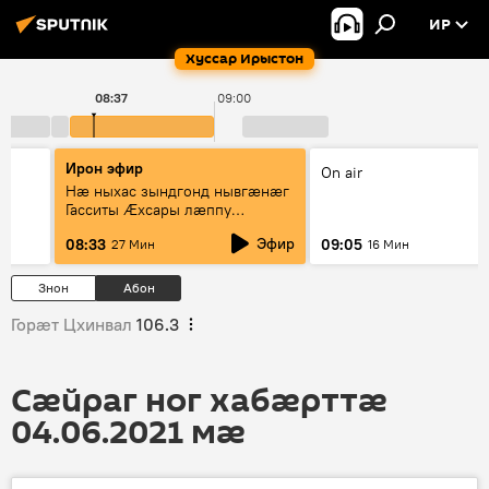
ИР
Хуссар Ирыстон
08:37
09:00
Ирон эфир
On air
Нæ ныхас зындгонд нывгæнæг
Гасситы Æхсары лæппу
Цопанимæ æмæ рубрикæ
Эфир
08:33
09:05
27 Мин
16 Мин
"Ирыстоны 'хсарджын фырттæ"
Знон
Абон
Горӕт Цхинвал
106.3
Сӕйраг ног хабӕрттӕ
04.06.2021 мӕ