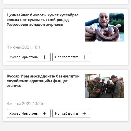
Цхинвайлаг биологы куыст хуссайраг
калмы ног хуызы тыххӕй рацыд
Уӕрӕсейы зонадон журналы
4 июны 2021, 11:11
Хуссар Ирыстоны
Ног хабӕрттӕ
Хуссар Иры ӕрсиддонтӕ бавнӕлдтой
службӕмӕ адаптацийы фыццаг
этапмӕ
4 июны 2021, 10:25
Хуссар Ирыстоны
Ног хабӕрттӕ