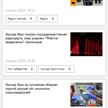
4 июны 2021, 16:12
Радио иронау
Радио
Хуссар Иры театры къухдариуӕггӕнӕг
радзырдта, кӕд уыдзӕн "Фӕстаг
ӕвдисӕны" премьерӕ
4 июны 2021, 15:40
Ног хабӕрттӕ
Хуссар Ирыстоны
Культурӕ
Хуссар Иры иу суткӕмӕ сбӕрӕг
кодтой дыууӕ ног рынчыны
коронавирусӕй