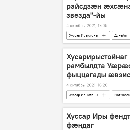
райсдзæн æхсæна
звезда"-йы
4 октябры 2021, 17:05
Хуссар Ирыстоны
Дунейы
Хусарирыстойнаг 
рамбылдта Уӕрӕ
фыццагады ӕвзис
4 октябры 2021, 16:20
Хуссар Ирыстоны
Ног хабӕ
Хуссар Иры фенд
фӕндаг