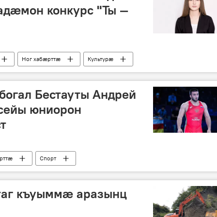
дæмон конкурс "Ты —
Ног хабӕрттӕ
Культурӕ
богал Бестауты Андрей
сейы юниорон
т
рттӕ
Спорт
таг къуыммӕ аразынц