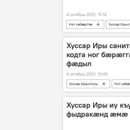
4 октябры 2021, 15:14
Ног хабӕрттӕ
Хуссар Ирыс
Хуссар Иры санит
кодта ног бӕрӕг
фӕдыл
4 октябры 2021, 14:48
Хуссар Ирыстоны
Ног хабӕ
Хуссар Иры иу к
фыдракӕнд ӕмӕ 