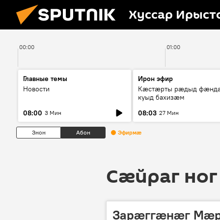
Хуссар Ирыст
00:00
01:00
Главные темы
Ирон эфир
Новости
Кæстæрты рæдыд фæнд
куыд бахизæм
08:00
08:03
3 Мин
27 Мин
Знон
Абон
Эфирмæ
Сӕйраг ног
Зарæггæнæг Мæр