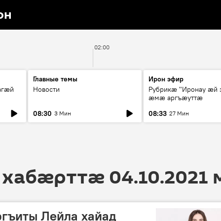
он
02:00
Главные темы
Ирон эфир
агæй
Новости
Рубрикæ "Иронау ӕй 
ӕмӕ аргъӕуттӕ
08:30
08:33
3 Мин
27 Мин
 хабӕрттӕ 04.10.2021
гъиты Лейла хайад