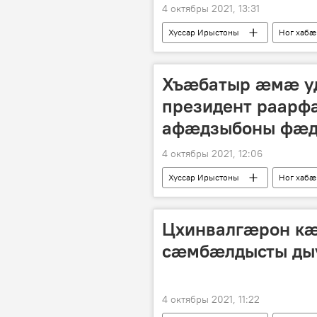
4 октябры 2021, 13:31
Хуссар Ирыстоны
Ног хабӕ
Хъӕбатыр ӕмӕ у
президент раарф
афӕдзыбоны фӕ
4 октябры 2021, 12:06
Хуссар Ирыстоны
Ног хабӕ
Цхинвалгæрон к
сæмбæлдысты ды
4 октябры 2021, 11:22