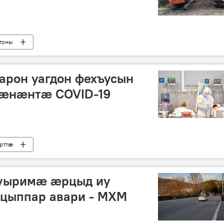
тоны
арон уагдон фехъусын
гӕнӕнтӕ COVID-19
рттӕ
ъуыримӕ ӕрцыд иу
цыппар авари - МХМ