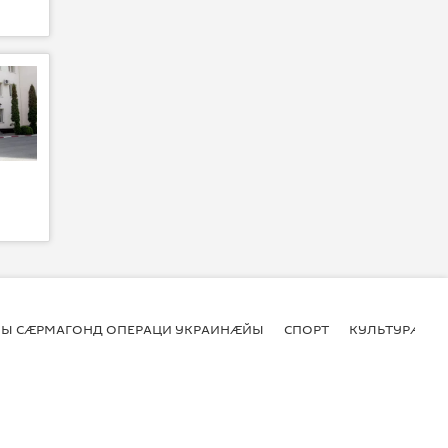
Ы СӔРМАГОНД ОПЕРАЦИ УКРАИНӔЙЫ
СПОРТ
КУЛЬТУРӔ