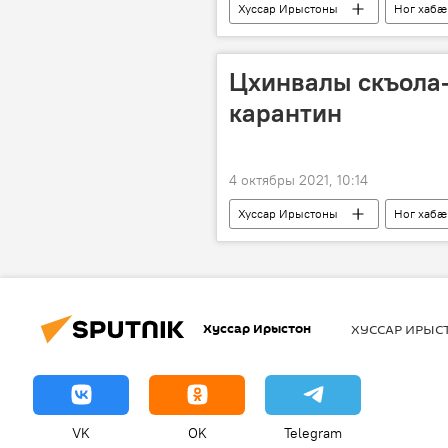
Хуссар Ирыстоны
Ног хабӕ
Цхинвалы скъола
карантин
4 октябры 2021, 10:14
Хуссар Ирыстоны
Ног хабӕ
Хуссар Ирыстон
ХУССАР ИРЫ
VK
OK
Telegram