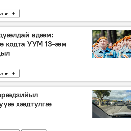
рттӕ
дуӕлдай адӕм:
ӕ кодта УУМ 13-ӕм
дыл
рттӕ
ӕрӕдзийыл
ууæ хæдтулгæ