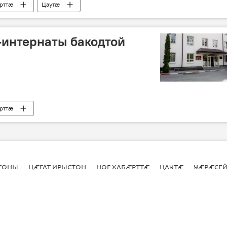
рттӕ
Цаутӕ
-интернаты бакодтой
рттӕ
СТОНЫ
ЦӔГАТ ИРЫСТОН
НОГ ХАБӔРТТӔ
ЦАУТӔ
УӔРӔСЕЙ