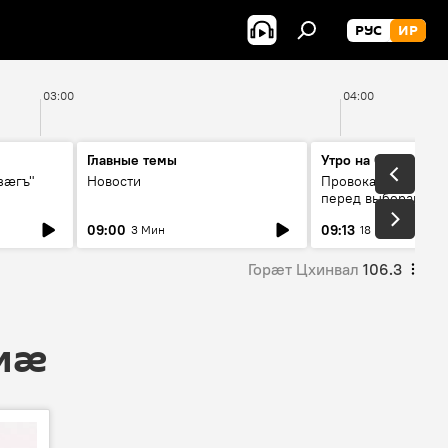
РУС
ИР
03:00
04:00
Главные темы
Утро на Спутнике
зӕгъ"
Новости
Провокации со сто
перед выборами в 
09:00
09:13
3 Мин
18 Мин
Горӕт Цхинвал
106.3
 мӕ