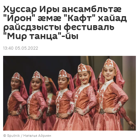
Хуссар Иры ансамбльтӕ
"Ирон" ӕмӕ "Кафт" хайад
райсдзысты фестиваль
"Мир танца"-йы
13:40 05.05.2022
© Sputnik / Наталья Айриян