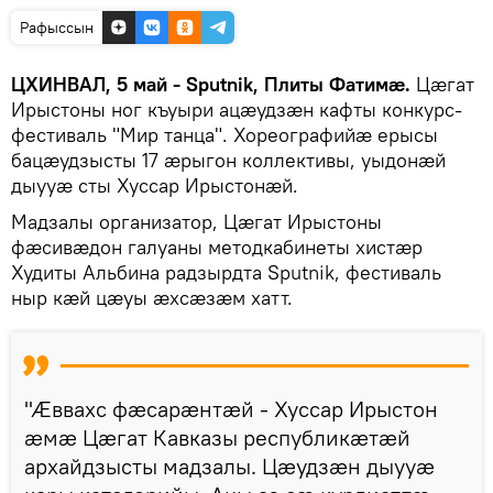
Рафыссын
ЦХИНВАЛ, 5 май - Sputnik, Плиты Фатимӕ.
Цӕгат
Ирыстоны ног къуыри ацӕудзӕн кафты конкурс-
фестиваль "Мир танца". Хореографийӕ ерысы
бацӕудзысты 17 ӕрыгон коллективы, уыдонӕй
дыууӕ сты Хуссар Ирыстонӕй.
Мадзалы организатор, Цӕгат Ирыстоны
фӕсивӕдон галуаны методкабинеты хистӕр
Худиты Альбина радзырдта Sputnik, фестиваль
ныр кӕй цӕуы ӕхсӕзӕм хатт.
"Ӕввахс фӕсарӕнтӕй - Хуссар Ирыстон
ӕмӕ Цӕгат Кавказы республикӕтӕй
архайдзысты мадзалы. Цӕудзӕн дыууӕ