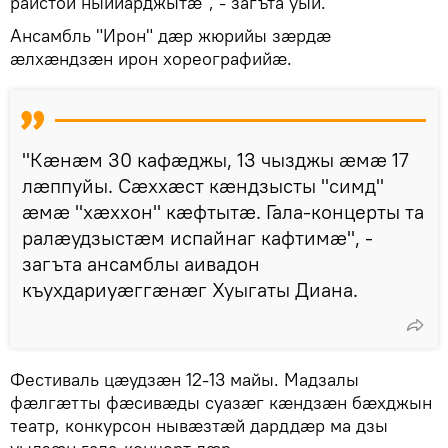
райстой ныййарджытӕ", - загъта уый.
Ансамбль "Ирон" дӕр жюрийы зӕрдӕ
ӕлхӕндзӕн ирон хореографийӕ.
"Кӕнӕм 30 кафӕджы, 13 чызджы ӕмӕ 17
лӕппуйы. Сӕххӕст кӕндзысты "симд"
ӕмӕ "хӕххон" кӕфтытӕ. Гала-концерты та
ралӕудзыстӕм испайнаг кафтимӕ", -
загъта ансамблы аивадон
къухдариуӕггӕнӕг Хуыгаты Диана.
Фестиваль цӕудзӕн 12-13 майы. Мадзалы
фӕлгӕтты фӕсивӕды суазӕг кӕндзӕн бӕхджын
театр, конкурсон нывӕзтӕй дарддӕр ма дзы