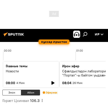
ИР
Хуссар Ирыстон
00:00
01:00
Главные темы
Ирон эфир
Новости
Сфæлдыстадон лаборатори
"Портал"-ы байгом уыдзæн
зындгонд нывгæнæг Гасситы
08:00
08:04
4 Мин
26 Мин
Æхсары куыстыты равдыст
Знон
Абон
Эфирмæ
Горӕт Цхинвал
106.3