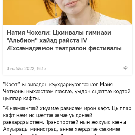
Натия Чохели: Цхинвалы гимнази
"Альбион" хайад райста IV
Ӕхсӕнадӕмон театралон фестивалы
3 маййы 2022, 16:15
"Кафт"-ы аивадон къухдариуӕггӕнӕг Майя
Четионы ныхӕстӕм гӕсгӕ, уыдон сцӕттӕ кодтой
цыппар кафты.
"Ӕнӕмӕнгӕй хъуамӕ рависӕм ирон кафт. Цыппар
кафт нӕм ис цӕттӕ ӕмӕ уыдонӕй
равзардзыстӕм. Транспортӕй нын ӕххуыс кӕны
Ахуырады министрад, аннӕ хӕрдзтӕ сӕхимӕ