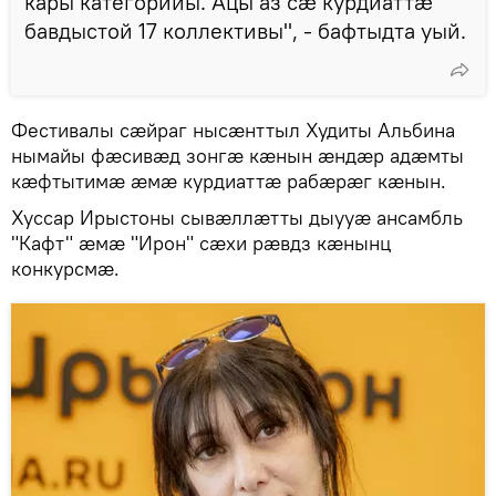
кары категорийы. Ацы аз сӕ курдиаттӕ
бавдыстой 17 коллективы", - бафтыдта уый.
Фестивалы сӕйраг нысӕнттыл Худиты Альбина
нымайы фӕсивӕд зонгӕ кӕнын ӕндӕр адӕмты
кӕфтытимӕ ӕмӕ курдиаттӕ рабӕрӕг кӕнын.
Хуссар Ирыстоны сывӕллӕтты дыууӕ ансамбль
"Кафт" ӕмӕ "Ирон" сӕхи рӕвдз кӕнынц
конкурсмӕ.