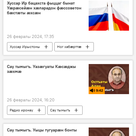
Хуссар Ир бацахста фыццаг бынат
Уӕрӕсейӕн хӕларадон фӕссоветон
бӕстӕты ӕхсӕн
26 февралы 2024, 17:35
Хуссар Ирыстоны
Ног хабӕрттӕ
Уӕрӕсейы
Сау тымыгъ. Уазӕгуаты Кӕсӕджы
зӕхмӕ
9:42
26 февралы 2024, 16:20
Радио иронау
Сау тымыгъ
Сау тымыгъ. Уыцы тугуарӕн бонты