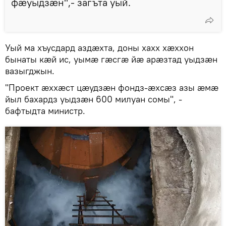
фӕуыдзӕн",- загъта уый.
Уый ма хъусдард аздӕхта, доны хахх хӕххон
бынаты кӕй ис, уымӕ гӕсгӕ йӕ арӕзтад уыдзӕн
вазыгджын.
"Проект ӕххӕст цӕудзӕн фондз-ӕхсӕз азы ӕмӕ
йыл бахардз уыдзӕн 600 милуан сомы", -
бафтыдта министр.