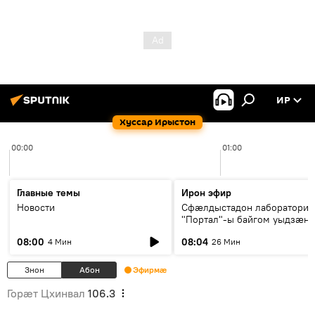
ИР
Хуссар Ирыстон
00:00
01:00
Главные темы
Ирон эфир
Новости
Сфæлдыстадон лаборатори
"Портал"-ы байгом уыдзæн
зындгонд нывгæнæг Гасситы
08:00
08:04
4 Мин
26 Мин
Æхсары куыстыты равдыст
Знон
Абон
Эфирмæ
Горӕт Цхинвал
106.3