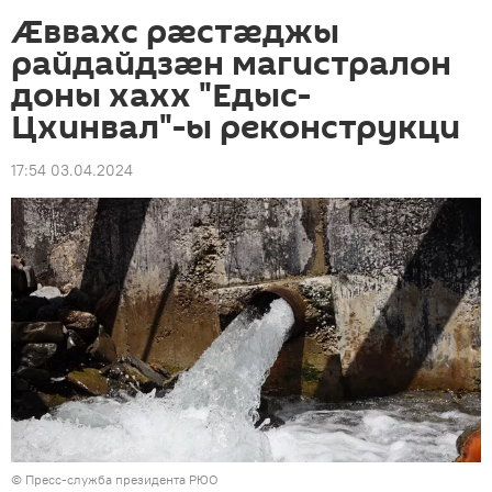
Ӕввахс рӕстӕджы
райдайдзӕн магистралон
доны хахх "Едыс-
Цхинвал"-ы реконструкци
17:54 03.04.2024
© Пресс-служба президента РЮО