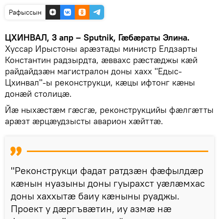
Рафыссын
ЦХИНВАЛ, 3 апр – Sputnik, Гӕбӕраты Элина.
Хуссар Ирыстоны арӕзтады министр Елдзарты
Константин радзырдта, ӕввахс рӕстӕджы кӕй
райдайдзӕн магистралон доны хахх "Едыс-
Цхинвал"-ы реконструкци, кӕцы ифтонг кӕны
донӕй столицӕ.
Йӕ ныхӕстӕм гӕсгӕ, реконструкцийы фӕлгӕтты
арӕзт ӕрцӕудзысты аварион хӕйттӕ.
"Реконструкци фадат ратдзӕн фӕфылдӕр
кӕнын нуазыны доны гуырахст уӕлӕмхас
доны хаххытӕ баиу кӕныны руаджы.
Проект у дӕргъвӕтин, иу азмӕ нӕ