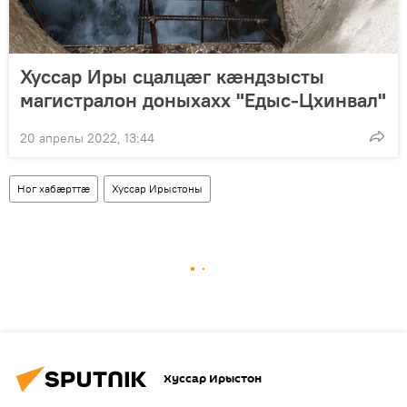
Хуссар Иры сцалцӕг кӕндзысты
магистралон доныхахх "Едыс-Цхинвал"
20 апрелы 2022, 13:44
Ног хабӕрттӕ
Хуссар Ирыстоны
Хуссар Ирыстон